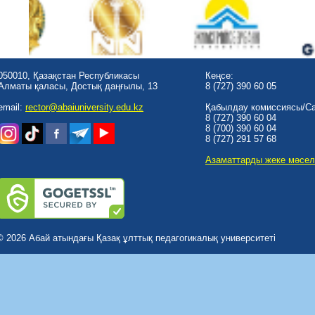
050010, Қазақстан Республикасы
Кеңсе:
Алматы қаласы, Достық даңғылы, 13
8 (727) 390 60 05
email:
rector@abaiuniversity.edu.kz
Қабылдау комиссиясы/Cal
8 (727) 390 60 04
8 (700) 390 60 04
8 (727) 291 57 68
Азаматтарды жеке мәсел
© 2026 Абай атындағы Қазақ ұлттық педагогикалық университеті