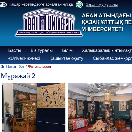
Нашар көретіндерге арналған нұсқа
Экран оқу құралы
Басты
Біз туралы
Білім
Халықаралық ынтымақт
«Univer» жүйесі
Қашықтан оқыту
Сыбайлас жемқорл
Негізгі бет
/
Фотогалерея
Мұражай 2