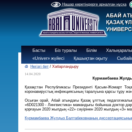
Нашар көретіндерге арналған нұсқа
Басты
Біз туралы
Білім
Халықаралы
«Univer» жүйесі
Қашықтан оқыту
Сыбайл
Негізгі бет
/
Хабарландыру
14.04.2020
Курмамбаева Жулдыз
Қазақстан Республикасы Президенті Қасым-Жомарт Тоқ
коронавирустық инфекциясының таралуына қарсы тұру жә
Осыған орай, Абай атындағы Қазақ ұлттық педагогикал
«6D021300 - Лингвистика» мамандығы бойынша доктор дәр
қорғауын 2020 жылдың «22» сәуірінен 2020 жылдың «3» ма
Курмамбаева Жулдыз Балтабековнаның диссертациясының