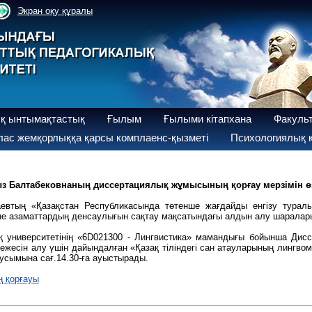
Экран оқу құралы
қ ынтымақтастық
Ғылым
Ғылыми кітапхана
Факуль
ас жемқорлыққа қарсы комплаенс-қызметі
Психологиялық қ
 Балтабековнаның диссертациялық жұмысының қорғау мерзімін өз
аевтың «Қазақстан Республикасында төтенше жағдайды енгізу турал
не азаматтардың денсаулығын сақтау мақсатындағы алдын алу шаралар
ық университетінің «6D021300 - Лингвистика» мамандығы бойынша Ди
ежесін алу үшін дайындалған «Қазақ тіліндегі сан атауларының лингв
усымына сағ.14.30-ға ауыстырады.
 қорғауы