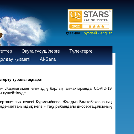
·
·
қазақша
русский
english
теттер
Оқуға түсушілерге
Түлектерге
олдау қызметі
AI-Sana
герту туралы ақпарат
ы» Жарлығымен еліміздің барлық аймақтарында COVID-19
ы күшейтілуде.
ссертациялық кеңесі Курмамбаева Жулдыз Балтабековнаның
омәдениеттанымдық негізі» тақырыбындағы диссертациясының