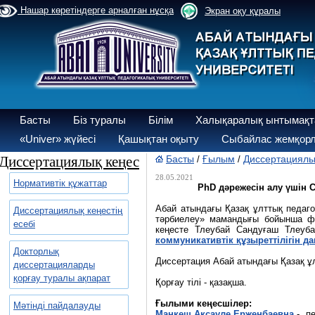
Нашар көретіндерге арналған нұсқа
Экран оқу құралы
Басты
Біз туралы
Білім
Халықаралық ынтымақт
«Univer» жүйесі
Қашықтан оқыту
Сыбайлас жемқорл
Диссертациялық кеңес
Басты
Ғылым
Диссертациялы
/
/
28.05.2021
Нормативтік құжаттар
РhD дәрежесін алу үшін C
Абай атындағы Қазақ ұлттық педаго
Диссертациялық кеңестің
тәрбиелеу» мамандығы бойынша фи
есебі
кеңесте Тлеубай Сандуғаш Тлеуб
коммуникативтік құзыреттілігін д
Докторлық
Диссертация Абай атындағы Қазақ ұ
диссертацияларды
қорғау туралы ақпарат
Қорғау тілі - қазақша.
Ғылыми кеңесшілер:
Мәтінді пайдалауды
Манкеш Аксауле Ерженбаевна
- пе