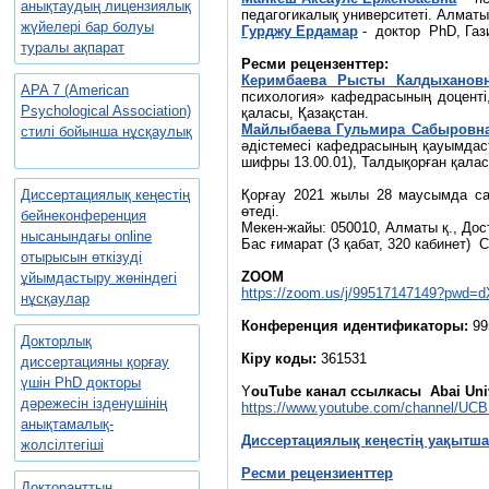
анықтаудың лицензиялық
педагогикалық университеті. Алматы
жүйелері бар болуы
Гурджу Ердамар
- доктор PhD, Гази
туралы ақпарат
Ресми рецензенттер:
Керимбаева Рысты Калдыханов
APA 7 (American
психология» кафедрасының доценті
Psychological Association)
қаласы, Қазақстан.
Майлыбаева Гульмира Сабыровн
стилі бойынша нұсқаулық
әдістемесі кафедрасының қауымдас
шифры 13.00.01), Талдықорған қалас
Диссертациялық кеңестің
Қорғау 2021 жылы 28 маусымда сағ
өтеді.
бейнеконференция
Мекен-жайы: 050010, Алматы қ., Дос
нысанындағы online
Бас ғимарат (3 қабат, 320 кабинет) 
отырысын өткізуді
ZOOM
ұйымдастыру жөніндегі
https://zoom.us/j/99517147149?p
нұсқаулар
Конференция идентификаторы:
99
Докторлық
Кіру коды:
361531
диссертацияны қорғау
үшін PhD докторы
Y
ouTube канал ссылкасы Abai Univ
дәрежесін ізденушінің
https://www.youtube.com/channel/U
анықтамалық-
Диссертациялық кеңестің уақытш
жолсілтегіші
Ресми рецензиенттер
Докторанттың