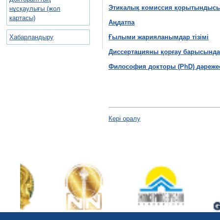
Этикалық комиссия қорытындыс
нұсқаулығы (жол
картасы)
Аңдатпа
Хабарландыру
Ғылыми жарияланымдар тізімі
Диссертацияны қорғау барысында 
Философия докторы (PhD) дәреже
Кері оралу