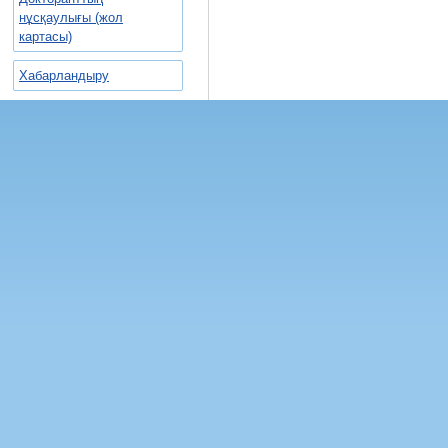
нұсқаулығы (жол
картасы)
Хабарландыру