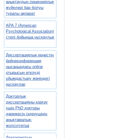
анықтаудың лицензиялық
жүйелері бар болуы
туралы ақпарат
APA 7 (American
Psychological Association)
стилі бойынша нұсқаулық
Диссертациялық кеңестің
бейнеконференция
нысанындағы online
отырысын өткізуді
ұйымдастыру жөніндегі
нұсқаулар
Докторлық
диссертацияны қорғау
үшін PhD докторы
дәрежесін ізденушінің
анықтамалық-
жолсілтегіші
Докторанттың