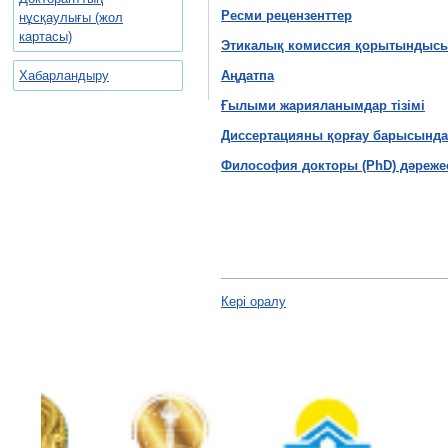
Ресми рецензенттер
нұсқаулығы (жол
картасы)
Этикалық комиссия қорытындыс
Хабарландыру
Аңдатпа
Ғылыми жарияланымдар тізімі
Диссертацияны қорғау барысында 
Философия докторы (PhD) дәреже
Кері оралу