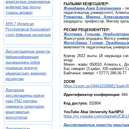
анықтаудың лицензиялық
ҒЫЛЫМИ КЕҢЕСШІЛЕР:
жүйелері бар болуы
Жумабаева Азия Елеупановна
-
пе
туралы ақпарат
педагогикалық университеті, Алматы 
Романова Марина Александров
кандидаты, профессор, Мәскеу қалал
APA 7 (American
Psychological Association)
РЕСМИ РЕЦЕНЗЕНТТЕР:
Жолтаева
Гульнар Нурболатовн
стилі бойынша нұсқаулық
Жансугуров атындағы Жетісу универс
Жетпісбаева Гүлжан Оразбекқы
мемлекеттік педагогикалық университ
Диссертациялық кеңестің
Қорғау 2022 жылы 18 наурызда саға
бейнеконференция
өтеді.
нысанындағы online
Мекен - жайы: 050010, Алматы қ., До
отырысын өткізуді
Бас ғимарат (3 қабат, 320 кабинет) С
Байланыс нөмері: +7(777) 299-26-77
ұйымдастыру жөніндегі
нұсқаулар
ZOOM
https://zoom.us/j/94410339681?pwd
Докторлық
Идентификатор конференции:
944
диссертацияны қорғау
үшін PhD докторы
Код доступа:
332804
дәрежесін ізденушінің
анықтамалық-
YouTube
Abai
University
KazNPU:
https://m.youtube.com/channel/UCB
жолсілтегіші
Диссертациялық кеңестің уақытш
Докторанттың