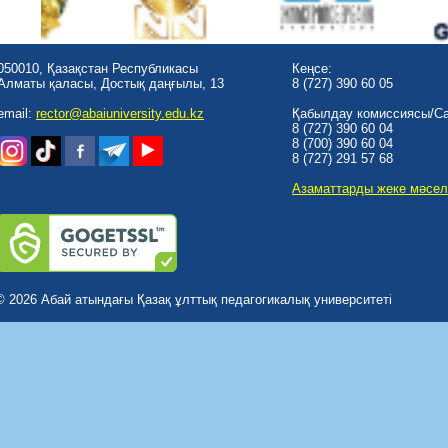
050010, Қазақстан Республикасы
Кеңсе:
Алматы қаласы, Достық даңғылы, 13
8 (727) 390 60 05
email:
rector@abaiuniversity.edu.kz
Қабылдау комиссиясы/Cal
8 (727) 390 60 04
8 (700) 390 60 04
8 (727) 291 57 68
Азаматтарды жеке мәсел
© 2026 Абай атындағы Қазақ ұлттық педагогикалық университеті