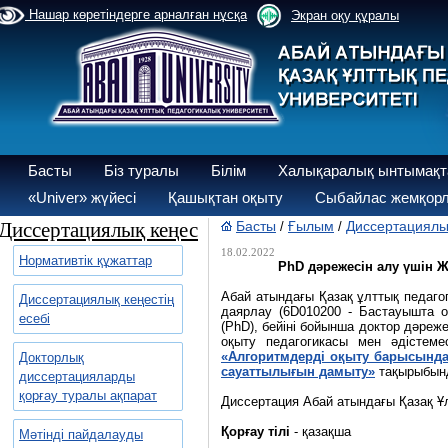
Нашар көретіндерге арналған нұсқа
Экран оқу құралы
Басты
Біз туралы
Білім
Халықаралық ынтымақт
«Univer» жүйесі
Қашықтан оқыту
Сыбайлас жемқорл
Диссертациялық кеңес
Басты
Ғылым
Диссертациялы
/
/
18.02.2022
Нормативтік құжаттар
РhD дәрежесін алу үшін 
Абай атындағы Қазақ ұлттық педаго
Диссертациялық кеңестің
даярлау (6D010200 - Бастауышта 
есебі
(PhD), бейіні бойынша доктор дәреж
оқыту педагогикасы мен әдістем
«Алгоритмдерді оқыту барысында
Докторлық
сауаттылығын дамыту»
тақырыбын
диссертацияларды
қорғау туралы ақпарат
Диссертация Абай атындағы Қазақ Ұ
Қорғау тілі
- қазақша
Мәтінді пайдалауды