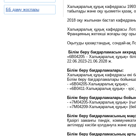
Халықаралық құқық кафедрасы 1993 
ББ даму жоспары
табылады және оқу қызметін қазақ, 
2018 оқу жылынан бастап кафедраны 
Халықаралық құқық кафедрасы Лотари
Францияның жетекші жоғары оқу ор
Оқытуды қазақстандық, сондай-ақ Ло
Білім беру бағдарламасын аккред
«6В04205 - Халықаралық құқық» біл
22.06.2023-21.06.2028 ж.
Білім беру бағдарламалары:
Халықаралық құқық кафедрасы екі 
Білім беру бағдарламалары бойынша
- «6В04205-Халықаралық құқық»;
- «6В0411-Халықаралық құқық» - қос
Білім беру бағдарламалары бойын
- «7М04205-Халықаралық құқық» (ғы
- «7М04209-Халықаралық құқық» (бейі
Білім беру бағдарламасының мақ
Қазіргі заманғы пәндік, коммуникат
актілерді кәсіби қолдануға және кү
Білім беру бағдарламасының ар