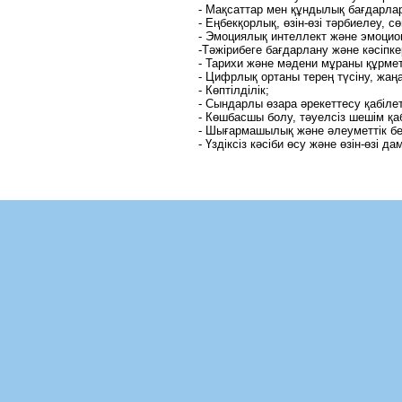
- Мақсаттар мен құндылық бағдарл
- Еңбекқорлық, өзін-өзі тәрбиелеу, сө
- Эмоциялық интеллект және эмоцио
-Тәжірибеге бағдарлану және кәсіпке
- Тарихи және мәдени мұраны құрмет
- Цифрлық ортаны терең түсіну, жа
- Көптілділік;
- Сындарлы өзара әрекеттесу қабіле
- Көшбасшы болу, тәуелсіз шешім қа
- Шығармашылық және әлеуметтік бе
- Үздіксіз кәсіби өсу және өзін-өзі да