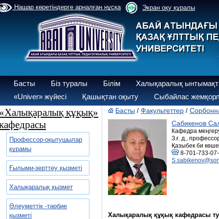
Нашар көретіндерге арналған нұсқа
Экран оқу құралы
Басты
Біз туралы
Білім
Халықаралық ынтымақт
«Univer» жүйесі
Қашықтан оқыту
Сыбайлас жемқорл
«Халықаралық құқық»
Басты
Факультеттер
Сорбонна
/
/
кафедрасы
Сабикенов Са
Кафедра меңгер
З.ғ. д., профессо
Профессор-оқытушылар
Қазыбек би көшес
құрамы
8-701-733-07
S.sabikenov@sor
Ғылыми-зерттеу қызметі
Халықаралық қызмет
Әлеуметтік -тәрбие
Халықаралық құқық кафедрасы т
қызметі