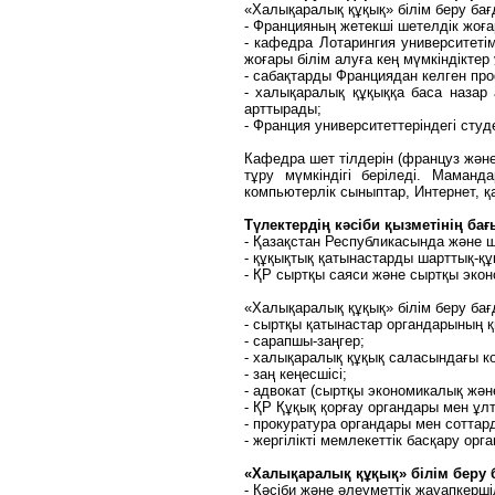
«Халықаралық құқық» білім беру ба
- Францияның жетекші шетелдік жоғ
- кафедра Лотарингия университет
жоғары білім алуға кең мүмкіндіктер
- сабақтарды Франциядан келген про
- халықаралық құқыққа баса назар 
арттырады;
- Франция университеттеріндегі сту
Кафедра шет тілдерін (француз және
тұру мүмкіндігі беріледі. Маман
компьютерлік сыныптар, Интернет, 
Түлектердің кәсіби қызметінің бағ
- Қазақстан Республикасында және 
- құқықтық қатынастарды шарттық-құ
- ҚР сыртқы саяси және сыртқы экон
«Халықаралық құқық» білім беру ба
- сыртқы қатынастар органдарының қ
- сарапшы-заңгер;
- халықаралық құқық саласындағы ко
- заң кеңесшісі;
- адвокат (сыртқы экономикалық жән
- ҚР Құқық қорғау органдары мен ұлт
- прокуратура органдары мен соттар
- жергілікті мемлекеттік басқару ор
«Халықаралық құқық» білім беру 
- Кәсіби және әлеуметтік жауапкерші