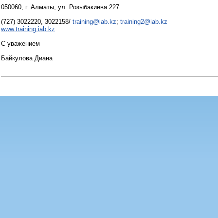
050060, г. Алматы, ул. Розыбакиева 227
(727) 3022220, 3022158/
training@iab.kz
;
training2@iab.kz
www.training.iab.kz
С уважением
Байкулова Диана