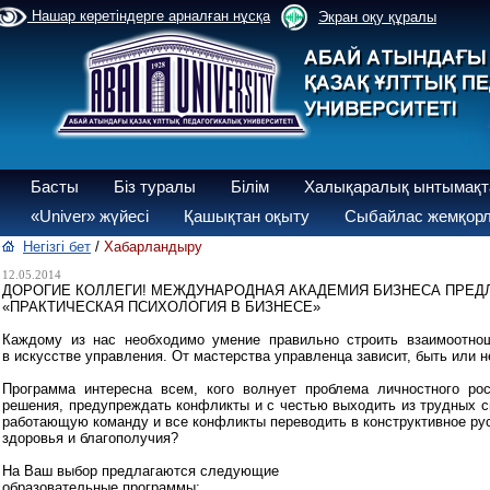
Нашар көретіндерге арналған нұсқа
Экран оқу құралы
Басты
Біз туралы
Білім
Халықаралық ынтымақт
«Univer» жүйесі
Қашықтан оқыту
Сыбайлас жемқорл
Негізгі бет
/
Хабарландыру
12.05.2014
ДОРОГИЕ КОЛЛЕГИ! МЕЖДУНАРОДНАЯ АКАДЕМИЯ БИЗНЕСА ПРЕД
«ПРАКТИЧЕСКАЯ ПСИХОЛОГИЯ В БИЗНЕСЕ»
Каждому из нас необходимо умение правильно строить взаимоотно
в искусстве управления. От мастерства управленца зависит, быть или н
Программа интересна всем, кого волнует проблема личностного рос
решения, предупреждать конфликты и с честью выходить из трудных си
работающую команду и все конфликты переводить в конструктивное русл
здоровья и благополучия?
На Ваш выбор предлагаются следующие
образовательные программы: