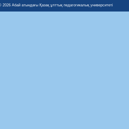
© 2026 Абай атындағы Қазақ ұлттық педагогикалық университеті