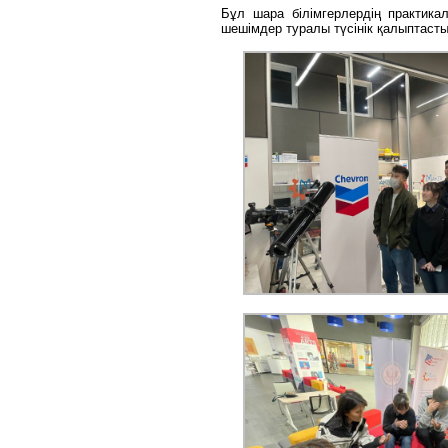
Бұл шара білімгерлердің практика
шешімдер туралы түсінік қалыптасты