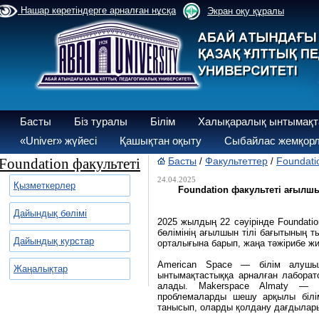
Нашар көретіндерге арналған нұсқа
Экран оқу құралы
Басты
Біз туралы
Білім
Халықаралық ынтымақт
«Univer» жүйесі
Қашықтан оқыту
Сыбайлас жемқорл
Foundation факультеті
Басты
Факультеттер
Foundati
/
/
24.04.2025
Қызметкерлер
Foundation факультеті ағылш
Дайындық бөлімі
2025 жылдың 22 сәуірінде Foundatio
бөлімінің ағылшын тілі бағытының
Дайындық курстар
орталығына барып, жаңа тәжірибе ж
American Space — білім алушы
Жаңалықтар
ынтымақтастыққа арналған лаборат
алады. Makerspace Almaty — ин
проблемаларды шешу арқылы білі
танысып, оларды қолдану дағдылары