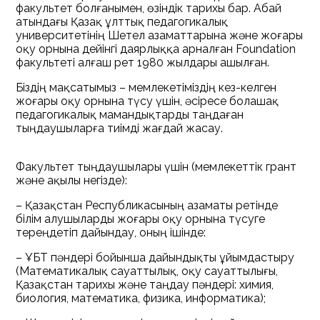
факультет болғанымен, өзіндік тарихы бар. Абай
атындағы Қазақ ұлттық педагогикалық
университетінің Шетел азаматтарына және жоғары
оқу орнына дейінгі даярлыққа арналған Foundation
факультеті алғаш рет 1980 жылдары ашылған.
Біздің мақсатымыз – мемлекетіміздің кез-келген
жоғары оқу орнына түсу үшін, әсіресе болашақ
педагогикалық мамандықтарды таңдаған
тыңдаушыларға тиімді жағдай жасау.
Факультет тыңдаушылары үшін (мемлекеттік грант
және ақылы негізде):
– Қазақстан Республикасының азаматы ретінде
білім алушыларды жоғары оқу орнына түсуге
тереңдетіп дайындау, оның ішінде:
– ҰБТ пәндері бойынша дайындықты ұйымдастыру
(Математикалық сауаттылық, оқу сауаттылығы,
Қазақстан тарихы және таңдау пәндері: химия,
биология, математика, физика, информатика);