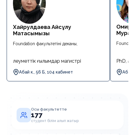
Омирб
Хайрулдаева Айсұлу
Мурат
Матқасымқызы
Foundatio
Foundation факультетінің деканы,
PhD, ағ
Әлеуметтік ғылымдар магистрі
Абай к
Абай к., 56 Б, 104 кабинет
Осы факультетте
177
студент білім алып жатыр