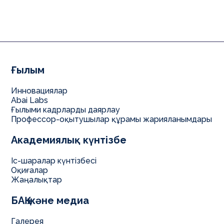
Ғылым
Инновациялар
Abai Labs
Ғылыми кадрларды даярлау
Профессор-оқытушылар құрамы жарияланымдары
Академиялық күнтізбе
Іс-шаралар күнтізбесі
Оқиғалар
Жаңалықтар
БАҚ және медиа
Галерея