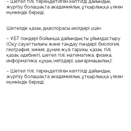
– Шетел тілі, тереңдетілген көптілді дайындық
жүргізу болашақта академиялық ұтқырлыққа үлкен
мүмкіндік береді.
Шетелдік қазақ диаспорасы өкілдері үшін:
– ҰБТ пәндері бойынша дайындықты ұйымдастыру
(Оқу сауаттылығы және таңдау пәндері: биология,
география, химия, дүние жүзі тарихы, қазақ тілі,
қазақ әдебиеті, шетел тілі, математика, физика,
информатика, құқық негіздері, шығармашылық);
– Шетел тілі, тереңдетілген көптілді дайындық
жүргізу болашақта академиялық ұтқырлыққа үлкен
мүмкіндік береді.