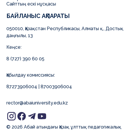
Сайттың ескі нұсқасы
БАЙЛАНЫС АҚПАРАТЫ
050010, Қазақстан Республикасы, Алматы қ., Достық
даңғылы, 13
Кеңсе:
8 (727) 390 60 05
Қабылдау комиссиясы:
87273906004 | 87003906004
rector@abaiuniversity.edu.kz
© 2026 Абай атындағы Қазақ ұлттық педагогикалық