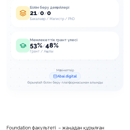
Білім беру деңгейлері
21
0
0
/
/
Бакалавр / Магистр / PhD
Мемлекеттік грант үлесі
53%
48%
/
Грант / Ақылы
Мәліметтер
Abai.digital
бірыңғай білім беру платформасынан алынды
Foundation факультеті – жаңадан құрылған