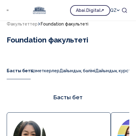
Abai.Digital
QZ
Факультеттер
Foundation факультеті
Foundation факультеті
Басты бет
Қызметкерлер
Дайындық бөлімі
Дайындық курста
Басты бет