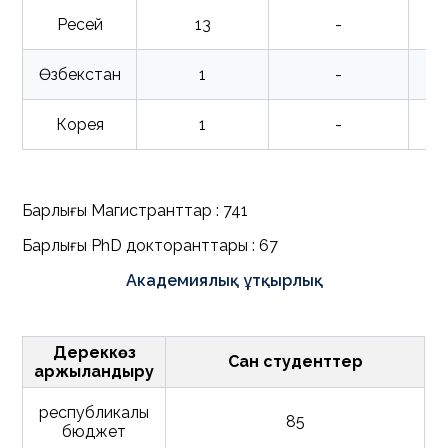
Ресей
13
-
Өзбекстан
1
-
Корея
1
-
Барлығы Магистранттар : 741
Барлығы PhD докторанттары : 67
Академиялық ұтқырлық
Дереккөз
Сан студенттер
қаржыландыру
республикалық
85
бюджет