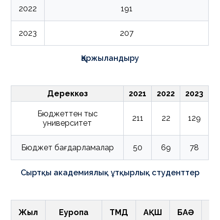
2022
191
2023
207
Қаржыландыру
Дереккөз
2021
2022
2023
Бюджеттен тыс
211
22
129
университет
Бюджет бағдарламалар
50
69
78
Сыртқы академиялық ұтқырлық студенттер
Жыл
Еуропа
ТМД
АҚШ
БАӘ