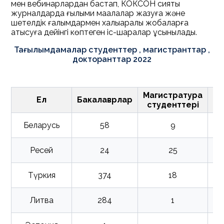
мен вебинарлардан бастап, КОКСОН сияқты
журналдарда ғылыми мақалалар жазуға және
шетелдік ғалымдармен халықаралық жобаларға
қатысуға дейінгі көптеген іс-шаралар ұсынылады.
Тағылымдамалар студенттер , магистранттар ,
докторанттар 2022
Магистратура
Ел
Бакалаврлар
студенттері
до
Беларусь
58
9
Ресей
24
25
Түркия
374
18
Литва
284
1