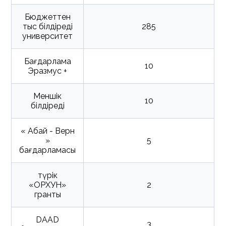
Бюджеттен
тыс білдіреді
285
университет
Бағдарлама
10
Эразмус +
Меншік
10
білдіреді
« Абай - Верн
»
5
бағдарламасы
түрік
«ОРХУН»
2
гранты
DAAD
3