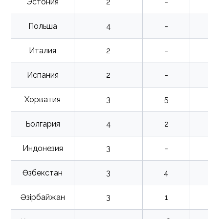
Эстония
2
-
Польша
4
-
Италия
2
-
Испания
2
-
Хорватия
3
5
Болгария
4
2
Индонезия
3
-
Өзбекстан
3
4
Әзірбайжан
3
1