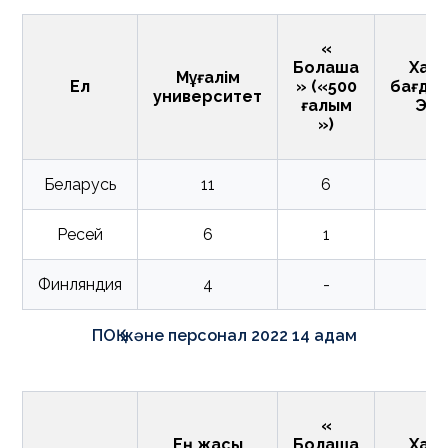
«
Болашақ
Халы
Мұғалім
Ел
» («500
бағда
университет
ғалым
Эра
»)
Беларусь
11
6
Ресей
6
1
Финляндия
4
-
ПОҚ және персонал 2022 14 адам
«
Ең жақсы
Болашақ
Халы