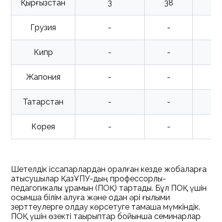
Қырғызстан
3
38
Грузия
-
-
Кипр
-
-
Жапония
-
-
Татарстан
-
-
Корея
-
-
Шетелдік іссапарлардан оралған кезде жобаларға
қатысушылар ҚазҰПУ-дың профессорлық-
педагогикалық құрамын (ПОҚ) тартады. Бұл ПОҚ үшін
қосымша білім алуға және одан әрі ғылыми
зерттеулерге қолдау көрсетуге тамаша мүмкіндік.
ПОҚ үшін өзекті тақырыптар бойынша семинарлар