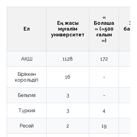
«
Ең жақсы
Болашақ
Ха
Ел
мұғалім
» («500
бағд
университет
ғалым
Эр
»)
АҚШ
1128
172
Біріккен
16
-
корольдігі
Бельгия
3
-
Түркия
3
4
Ресей
2
19