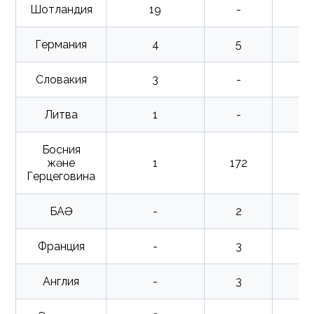
Шотландия
19
-
Германия
4
5
Словакия
3
-
Литва
1
-
Босния
және
1
172
Герцеговина
БАӘ
-
2
Франция
-
3
Англия
-
3