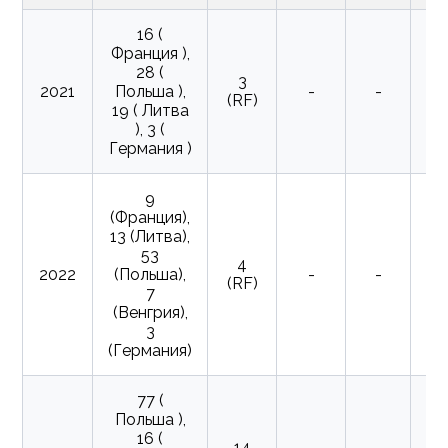
16 (
Франция ),
28 (
3
2 
2021
Польша ),
-
-
(RF)
19 ( Литва
), 3 (
Германия )
9
(Франция),
13 (Литва),
53
4
2022
(Польша),
-
-
(RF)
7
(Венгрия),
3
(Германия)
77 (
62
Польша ),
16 (
14
(Ү