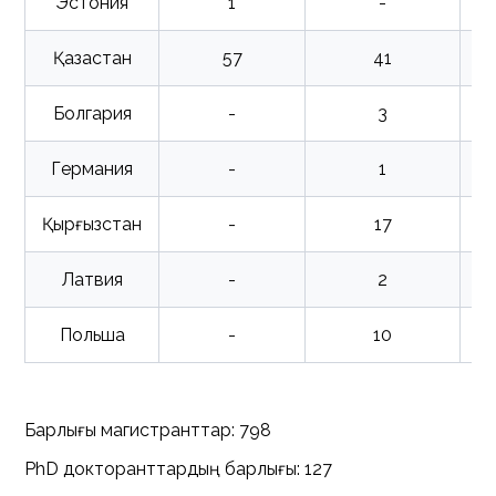
Эстония
1
-
Қазақстан
57
41
Болгария
-
3
Германия
-
1
Қырғызстан
-
17
Латвия
-
2
Польша
-
10
Барлығы магистранттар: 798
PhD докторанттардың барлығы: 127