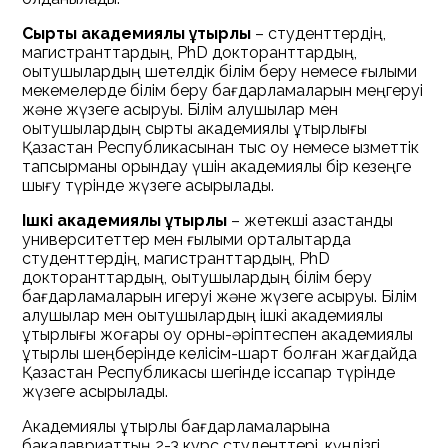
Сыртқы академиялық ұтқырлық
– студенттердің,
магистранттардың, PhD докторанттардың,
оқытушылардың шетелдік білім беру немесе ғылыми
мекемелерде білім беру бағдарламаларын меңгеруі
және жүзеге асыруы. Білім алушылар мен
оқытушылардың сыртқы академиялық ұтқырлығы
Қазақстан Республикасынан тыс оқу немесе қызметтік
тапсырманы орындау үшін академиялық бір кезеңге
шығу түрінде жүзеге асырылады.
Ішкі академиялық ұтқырлық
– жетекші қазақстандық
университеттер мен ғылыми орталықтарда
студенттердің, магистранттардың, PhD
докторанттардың, оқытушылардың білім беру
бағдарламаларын игеруі және жүзеге асыруы. Білім
алушылар мен оқытушылардың ішкі академиялық
ұтқырлығы жоғары оқу орны-әріптеспен академиялық
ұтқырлық шеңберінде келісім-шарт болған жағдайда
Қазақстан Республикасы шегінде іссапар түрінде
жүзеге асырылады.
Академиялық ұтқырлық бағдарламаларына
бакалавриаттың 2-3 курс студенттері, күндізгі