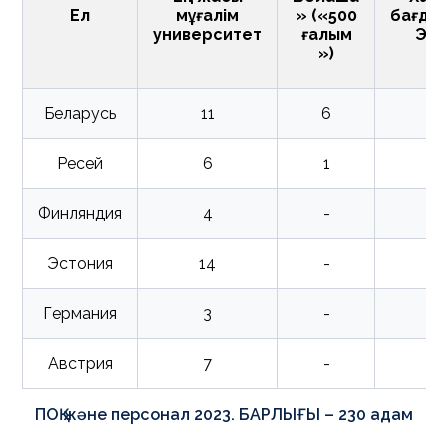
Ел
мұғалім
» («500
бағда
университет
ғалым
Эра
»)
Беларусь
11
6
Ресей
6
1
Финляндия
4
-
Эстония
14
-
Германия
3
-
Австрия
7
-
ПОҚ және персонал 2023. БАРЛЫҒЫ – 230 адам