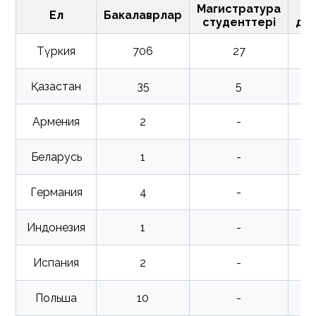
Магистратура
Ел
Бакалаврлар
студенттері
до
Түркия
706
27
Қазақстан
35
5
Армения
2
-
Беларусь
1
-
Германия
4
-
Индонезия
1
-
Испания
2
-
Польша
10
-