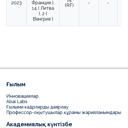
2023
Франция ),
-
-
(RF)
3 
14 ( Литва
(
), 2 (
(Ө
Венгрия )
Ғылым
Инновациялар
Abai Labs
Ғылыми кадрларды даярлау
Профессор-оқытушылар құрамы жарияланымдары
Академиялық күнтізбе