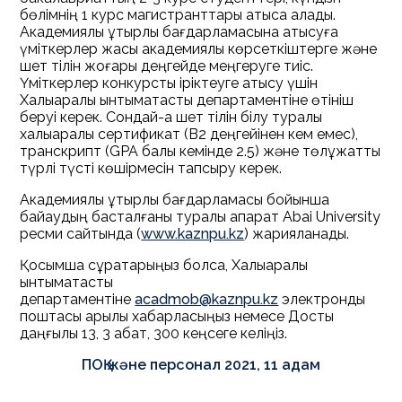
бөлімнің 1 курс магистранттары қатыса алады.
Академиялық ұтқырлық бағдарламасына қатысуға
үміткерлер жақсы академиялық көрсеткіштерге және
шет тілін жоғары деңгейде меңгеруге тиіс.
Үміткерлер конкурстық іріктеуге қатысу үшін
Халықаралық ынтымақтастық департаментіне өтініш
беруі керек. Сондай-ақ шет тілін білу туралы
халықаралық сертификат (В2 деңгейінен кем емес),
транскрипт (GPA балы кемінде 2.5) және төлқұжаттық
түрлі түсті көшірмесін тапсыру керек.
Академиялық ұтқырлық бағдарламасы бойынша
байқаудың басталғаны туралы ақпарат Abai University
ресми сайтында (
www.kaznpu.kz
) жарияланады.
Қосымша сұрақтарыңыз болса, Халықаралық
ынтымақтастық
департаментіне
acadmob@kaznpu.kz
электронды
поштасы арқылы хабарласыңыз немесе Достық
даңғылы 13, 3 қабат, 300 кеңсеге келіңіз.
ПОҚ және персонал 2021, 11 адам