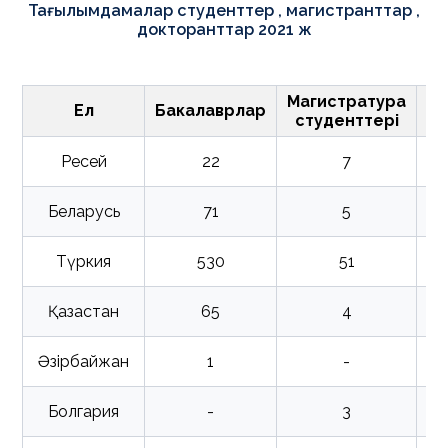
Тағылымдамалар студенттер , магистранттар ,
докторанттар 2021 ж
Магистратура
Ел
Бакалаврлар
студенттері
до
Ресей
22
7
Беларусь
71
5
Түркия
530
51
Қазақстан
65
4
Әзірбайжан
1
-
Болгария
-
3