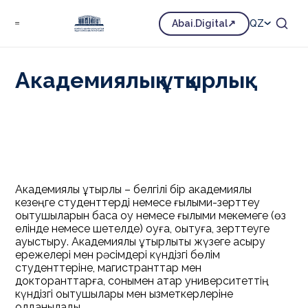
Халықаралық қызмет
Білім алушыларға
Abai.Digital
QZ
Академиялық ұтқырлық
Академиялық ұтқырлық
Академиялық ұтқырлық – белгілі бір академиялық
кезеңге студенттерді немесе ғылыми-зерттеу
оқытушыларын басқа оқу немесе ғылыми мекемеге (өз
елінде немесе шетелде) оқуға, оқытуға, зерттеуге
ауыстыру. Академиялық ұтқырлықты жүзеге асыру
ережелері мен рәсімдері күндізгі бөлім
студенттеріне, магистранттар мен
докторанттарға, сонымен қатар университеттің
күндізгі оқытушылары мен қызметкерлеріне
қолданылады.