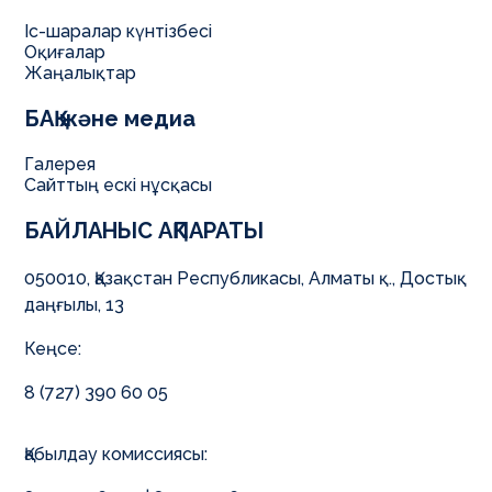
Іс-шаралар күнтізбесі
Оқиғалар
Жаңалықтар
БАҚ және медиа
Галерея
Сайттың ескі нұсқасы
БАЙЛАНЫС АҚПАРАТЫ
050010, Қазақстан Республикасы, Алматы қ., Достық
даңғылы, 13
Кеңсе:
8 (727) 390 60 05
Қабылдау комиссиясы: