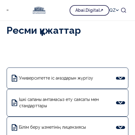
Біз туралы
Ресми құжаттар
Ресми құжаттар
Abai.Digital
QZ
Ресми құжаттар
Университетте іс қағаздарын жүргізу
Ішкі сапаны қамтамасыз ету саясаты мен
стандарттары
Білім беру қызметінің лицензиясы