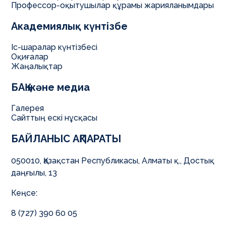
Профессор-оқытушылар құрамы жарияланымдары
Академиялық күнтізбе
Іс-шаралар күнтізбесі
Оқиғалар
Жаңалықтар
БАҚ және медиа
Галерея
Сайттың ескі нұсқасы
БАЙЛАНЫС АҚПАРАТЫ
050010, Қазақстан Республикасы, Алматы қ., Достық
даңғылы, 13
Кеңсе:
8 (727) 390 60 05