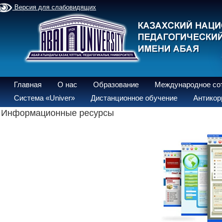
Версия для слабовидящих
Главная
О нас
Образование
Международное со
Система «Univer»
Дистанционное обучение
Антикор
Информационные ресурсы