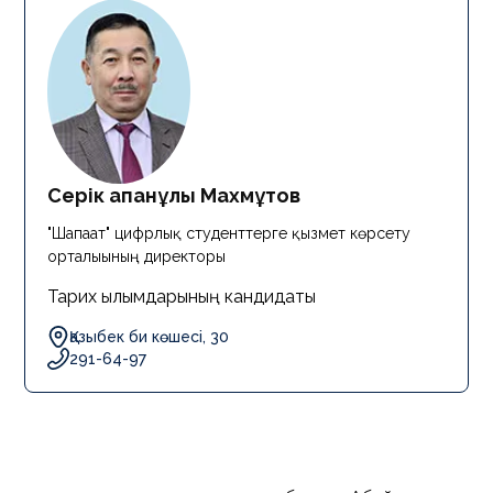
Серік Қапанұлы Махмұтов
"Шапағат" цифрлық студенттерге қызмет көрсету
орталығының директоры
Тарих ғылымдарының кандидаты
Қазыбек би көшесі, 30
291-64-97