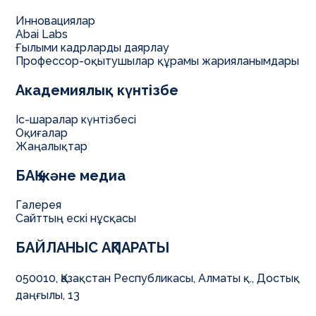
Инновациялар
Abai Labs
Ғылыми кадрларды даярлау
Профессор-оқытушылар құрамы жарияланымдары
Академиялық күнтізбе
Іс-шаралар күнтізбесі
Оқиғалар
Жаңалықтар
БАҚ және медиа
Галерея
Сайттың ескі нұсқасы
БАЙЛАНЫС АҚПАРАТЫ
050010, Қазақстан Республикасы, Алматы қ., Достық
даңғылы, 13