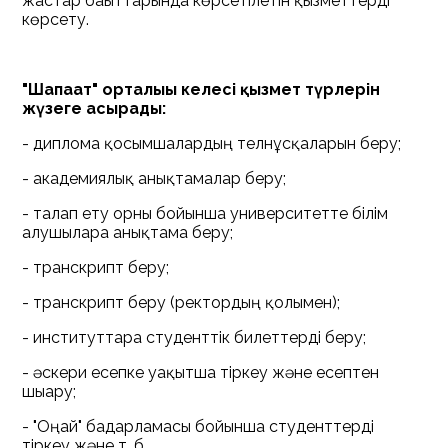
жастар бағыттарында көрсетілетін қызметтерді
көрсету.
"Шапағат" орталығы келесі қызмет түрлерін
жүзеге асырады:
- дипломға қосымшалардың телнұсқаларын беру;
- академиялық анықтамалар беру;
- талап ету орны бойынша университетте білім
алушыларға анықтама беру;
- транскрипт беру;
- транскрипт беру (ректордың қолымен);
- институттарға студенттік билеттерді беру;
- әскери есепке уақытша тіркеу және есептен
шығару;
- "Оңай" бағдарламасы бойынша студенттерді
тіркеу және т. б.