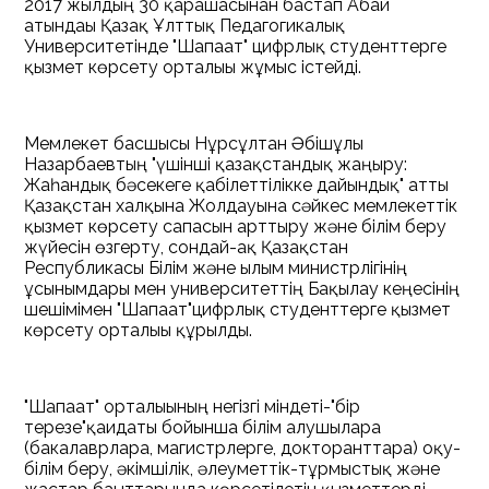
2017 жылдың 30 қарашасынан бастап Абай
атындағы Қазақ Ұлттық Педагогикалық
Университетінде "Шапағат" цифрлық студенттерге
қызмет көрсету орталығы жұмыс істейді.
Мемлекет басшысы Нұрсұлтан Әбішұлы
Назарбаевтың "үшінші қазақстандық жаңғыру:
Жаһандық бәсекеге қабілеттілікке дайындық" атты
Қазақстан халқына Жолдауына сәйкес мемлекеттік
қызмет көрсету сапасын арттыру және білім беру
жүйесін өзгерту, сондай-ақ Қазақстан
Республикасы Білім және ғылым министрлігінің
ұсынымдары мен университеттің Бақылау кеңесінің
шешімімен "Шапағат"цифрлық студенттерге қызмет
көрсету орталығы құрылды.
"Шапағат" орталығының негізгі міндеті-"бір
терезе"қағидаты бойынша білім алушыларға
(бакалаврларға, магистрлерге, докторанттарға) оқу-
білім беру, әкімшілік, әлеуметтік-тұрмыстық және