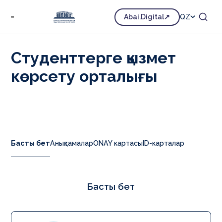
Білім
Білім алушыларға
Abai.Digital
QZ
Студенттерге қызмет көрсету орталығы
Студенттерге қызмет
көрсету орталығы
Басты бет
Анықтамалар
ONAY картасы
ID-карталар
Басты бет