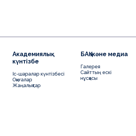
Академиялық
БАҚ және медиа
күнтізбе
Галерея
Сайттың ескі
Іс-шаралар күнтізбесі
нұсқасы
Оқиғалар
Жаңалықтар