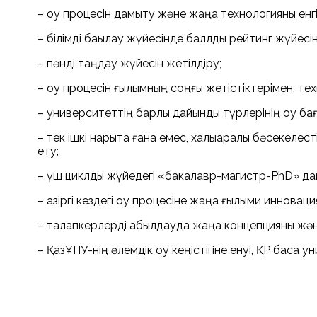
– оқу процесін дамыту және жаңа технологияны енгі
– білімді бақылау жүйесінде баллдық рейтинг жүйесін 
– пәнді таңдау жүйесін жетілдіру;
– оқу процесін ғылымның соңғы жетістіктерімен, те
– университеттің барлық дайындық түрлерінің оқу б
– тек ішкі нарықта ғана емес, халықаралық бәсекел
ету;
– үш циклды жүйедегі «бакалавр-магистр-PhD» дайы
– қазіргі кездегі оқу процесіне жаңа ғылыми инновация
– талапкерлерді қабылдауда жаңа концепцияны жән
– ҚазҰПУ-нің әлемдік оқу кеңістігіне енуі, ҚР басқ