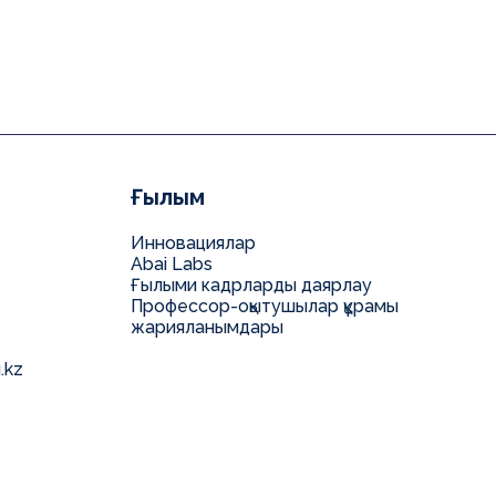
Ғылым
Инновациялар
Abai Labs
Ғылыми кадрларды даярлау
Профессор-оқытушылар құрамы
жарияланымдары
.kz