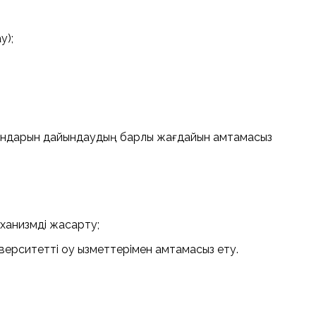
у);
мамандарын дайындаудың барлық жағдайын қамтамасыз
анизмді жақсарту;
ерситетті оқу қызметтерімен қамтамасыз ету.