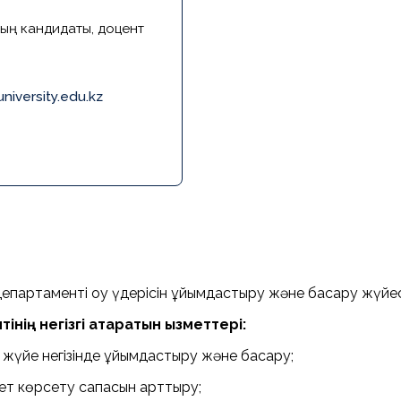
ың кандидаты, доцент
niversity.edu.kz
партаменті оқу үдерісін ұйымдастыру және басқару жүйесінд
ің негізгі атқаратын қызметтері:
 жүйе негізінде ұйымдастыру және басқару;
мет көрсету сапасын арттыру;