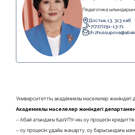
Педагогика ғылымдарын
Достық 13, 313 каб
+7(727)291-13-71
zh.zhussupova@abaiu
Университеттің академиялық мәселелер жөніндегі де
Академиялық мәселелер жөніндегі департаментін
– Абай атындағы ҚазҰПУ-нің оқу процесін кредиттік
– оқу процесін ұдайы жаңарту, оқу барысындағы қыз