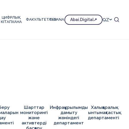
ЦИФРЛЫҚ
QZ
ФАКУЛЬТЕТТЕР
AI-SANA
Abai.Digital
КІТАПХАНА
 беру
Шарттар
Инфрақұрылымды
Халықаралық
маларын
мониторингі
дамыту
ынтымақтастық
дау
және
жөніндегі
департаменті
аменті
активтерді
департамент
басқару