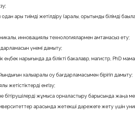
зу;
одан ары тиімді жетілдіру (аралық, қорытынды білімді бақыла
хникалық, инновациялық технологиялармен қамтамасыз ету;
ағдарламасын үнемі дамыту;
естік еңбек нарығында да білікті бакалавр, магистр, PhD 
ндығын халықаралық оқу бағдарламасымен бірігіп дамыту;
лық жетістіктерді енгізу;
е бітірушілерді жұмысқа орналастыру барысында жаңа мех
а университеттер арасында жетекші дәрежеге жету үшін унив