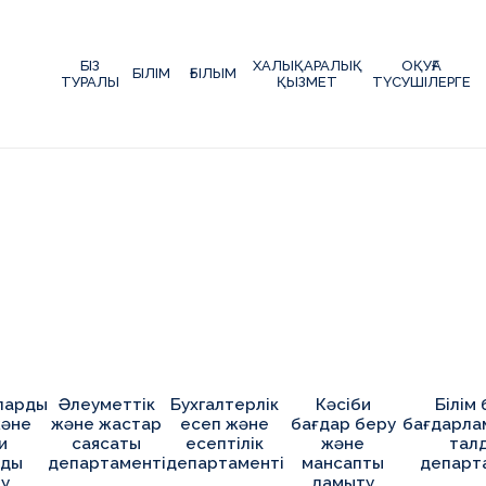
БІЗ
ХАЛЫҚАРАЛЫҚ
ОҚУҒА
БІЛІМ
ҒЫЛЫМ
ТУРАЛЫ
ҚЫЗМЕТ
ТҮСУШІЛЕРГЕ
ларды
Әлеуметтік
Бухгалтерлік
Кәсіби
Білім
және
және жастар
есеп және
бағдар беру
бағдарла
и
саясаты
есептілік
және
тал
рды
департаменті
департаменті
мансапты
департ
ау
дамыту