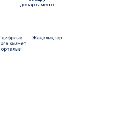
департаменті
" цифрлық
Жаңалықтар
рге қызмет
 орталығы