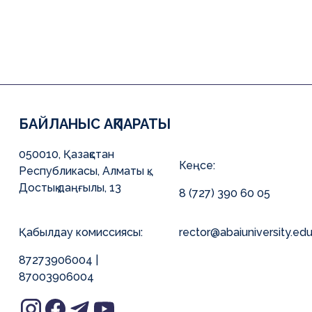
БАЙЛАНЫС АҚПАРАТЫ
050010, Қазақстан
Кеңсе:
Республикасы, Алматы қ.,
Достық даңғылы, 13
8 (727) 390 60 05
Қабылдау комиссиясы:
rector@abaiuniversity.edu
87273906004 |
87003906004