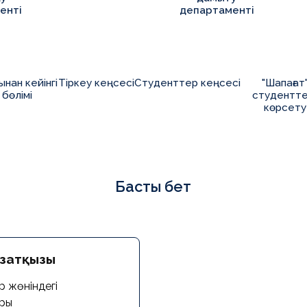
енті
департаменті
ынан кейінгі
Тіркеу кеңсесі
Студенттер кеңсесі
"Шапағат
 бөлімі
студентте
көрсету
Басты бет
Азатқызы
р жөніндегі
оры