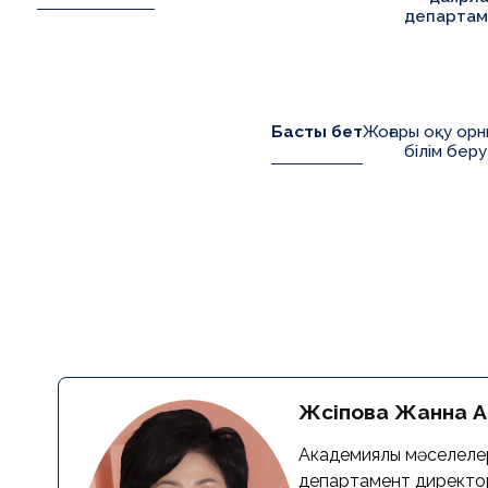
департам
Басты бет
Жоғары оқу орн
білім беру
Жүсіпова Жанна 
Академиялық мәселеле
департамент директ