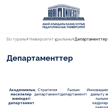
Біз туралы
Университет құрылымы
Департаменттер
Департаменттер
Академиялық
Стратегия
Ғылым
Инновация
мәселелер
департаменті
департаменті
дамыту 
жөніндегі
ғылым
департамент
кадрла
даярл