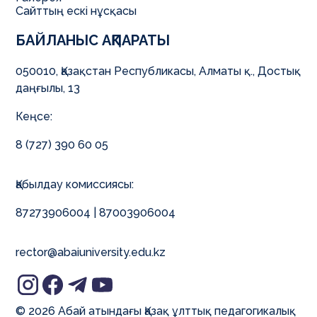
Сайттың ескі нұсқасы
БАЙЛАНЫС АҚПАРАТЫ
050010, Қазақстан Республикасы, Алматы қ., Достық
даңғылы, 13
Кеңсе:
8 (727) 390 60 05
Қабылдау комиссиясы:
87273906004 | 87003906004
rector@abaiuniversity.edu.kz
© 2026 Абай атындағы Қазақ ұлттық педагогикалық