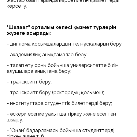
жастар бағыттарында көрсетілетін қызметтерді
көрсету.
"Шапағат" орталығы келесі қызмет түрлерін
жүзеге асырады:
- дипломға қосымшалардың телнұсқаларын беру;
- академиялық анықтамалар беру;
- талап ету орны бойынша университетте білім
алушыларға анықтама беру;
- транскрипт беру;
- транскрипт беру (ректордың қолымен);
- институттарға студенттік билеттерді беру;
- әскери есепке уақытша тіркеу және есептен
шығару;
- "Оңай" бағдарламасы бойынша студенттерді
тіркеу және т. б.