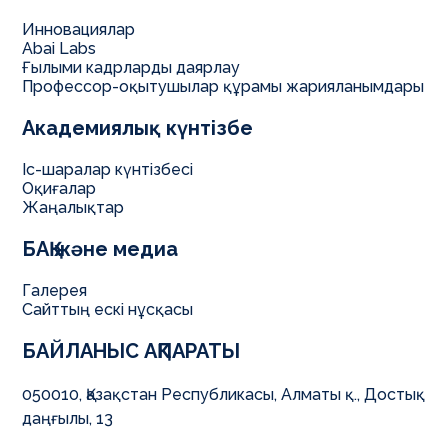
Инновациялар
Abai Labs
Ғылыми кадрларды даярлау
Профессор-оқытушылар құрамы жарияланымдары
Академиялық күнтізбе
Іс-шаралар күнтізбесі
Оқиғалар
Жаңалықтар
БАҚ және медиа
Галерея
Сайттың ескі нұсқасы
БАЙЛАНЫС АҚПАРАТЫ
050010, Қазақстан Республикасы, Алматы қ., Достық
даңғылы, 13