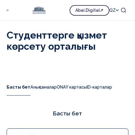
Білім
Білім алушыларға
Abai.Digital
QZ
Студенттерге қызмет көрсету орталығы
Студенттерге қызмет
көрсету орталығы
Басты бет
Анықтамалар
ONAY картасы
ID-карталар
Басты бет