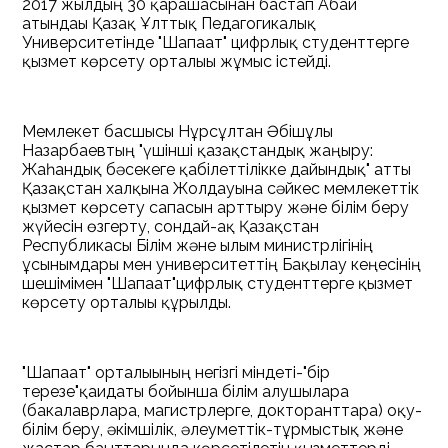
2017 жылдың 30 қарашасынан бастап Абай
атындағы Қазақ Ұлттық Педагогикалық
Университетінде "Шапағат" цифрлық студенттерге
қызмет көрсету орталығы жұмыс істейді.
Мемлекет басшысы Нұрсұлтан Әбішұлы
Назарбаевтың "үшінші қазақстандық жаңғыру:
Жаһандық бәсекеге қабілеттілікке дайындық" атты
Қазақстан халқына Жолдауына сәйкес мемлекеттік
қызмет көрсету сапасын арттыру және білім беру
жүйесін өзгерту, сондай-ақ Қазақстан
Республикасы Білім және ғылым министрлігінің
ұсынымдары мен университеттің Бақылау кеңесінің
шешімімен "Шапағат"цифрлық студенттерге қызмет
көрсету орталығы құрылды.
"Шапағат" орталығының негізгі міндеті-"бір
терезе"қағидаты бойынша білім алушыларға
(бакалаврларға, магистрлерге, докторанттарға) оқу-
білім беру, әкімшілік, әлеуметтік-тұрмыстық және