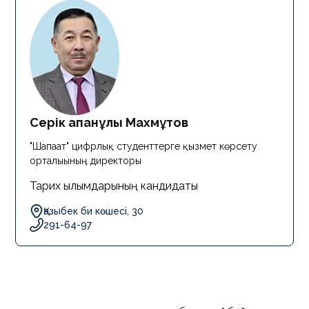
Серік Қапанұлы Махмұтов
"Шапағат" цифрлық студенттерге қызмет көрсету
орталығының директоры
Тарих ғылымдарының кандидаты
Қазыбек би көшесі, 30
291-64-97