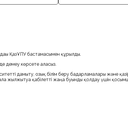
дағы ҚазҰПУ бастамасымен құрылды.
 де демеу көрсете аласыз.
итетті дамыту, озық білім беру бағдарламалары және қазі
алға жылжытуға қабілетті жаңа буынды қолдау үшін қосым