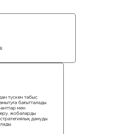
і.
ан түскен табыс
амытуға бағытталады.
ранттар мен
беру, жобаларды
стратегиялық дамуды
алады.