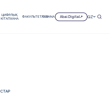
ЦИФРЛЫҚ
QZ
ФАКУЛЬТЕТТЕР
AI-SANA
Abai.Digital
КІТАПХАНА
СТАР