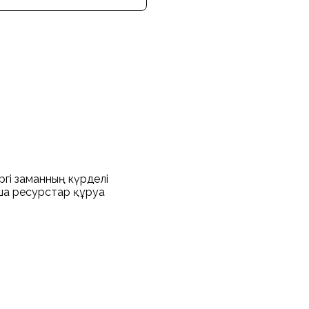
ргі заманның күрделі
ша ресурстар құруға