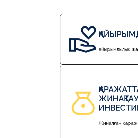
ҚАЙЫРЫМ
Қайырымдылық жа
ҚАРАЖАТ
ЖИНАҚТА
ИНВЕСТИ
Жиналған қаража