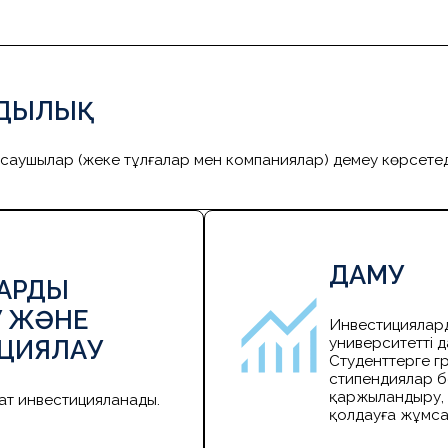
ДЫЛЫҚ
саушылар (жеке тұлғалар мен компаниялар) демеу көрсетед
ДАМУ
ТАРДЫ
У ЖӘНЕ
Инвестициялард
университетті д
ЦИЯЛАУ
Студенттерге г
стипендиялар 
қаржыландыру, 
т инвестицияланады.
қолдауға жұмс