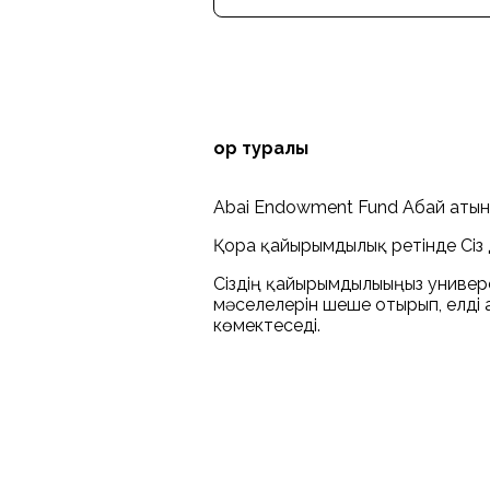
Қор туралы
Abai Endowment Fund Абай атын
Қорға қайырымдылық ретінде Сіз
Сіздің қайырымдылығыңыз универс
мәселелерін шеше отырып, елді 
көмектеседі.