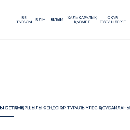
БІЗ
ХАЛЫҚАРАЛЫҚ
ОҚУҒА
БІЛІМ
ҒЫЛЫМ
ТУРАЛЫ
ҚЫЗМЕТ
ТҮСУШІЛЕРГЕ
Ы БЕТ
ҚАМҚОРШЫЛЫҚ КЕҢЕСІ
ҚОР ТУРАЛЫ
ҮЛЕС ҚОСУ
БАЙЛАНЫ