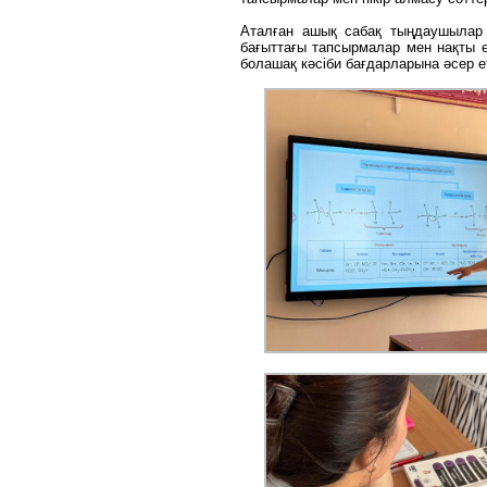
Аталған ашық сабақ тыңдаушылар
бағыттағы тапсырмалар мен нақты 
болашақ кәсіби бағдарларына әсер е