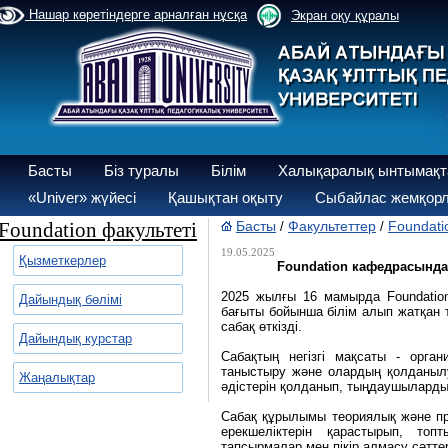
Нашар көретіндерге арналған нұсқа
Экран оқу құралы
Басты
Біз туралы
Білім
Халықаралық ынтымақт
«Univer» жүйесі
Қашықтан оқыту
Сыбайлас жемқорл
Foundation факультеті
Басты
Факультеттер
Foundati
/
/
19.05.2025
Қызметкерлер
Foundation кафедрасында
2025 жылғы 16 мамырда Foundati
Дайындық бөлімі
бағыты бойынша білім алып жатқан 
сабақ өткізді.
Дайындық курстар
Сабақтың негізгі мақсаты - орга
таныстыру және олардың қолданыл
Жаңалықтар
әдістерін қолданып, тыңдаушыларды
Сабақ құрылымы теориялық және п
ерекшеліктерін қарастырып, то
тапсырмалар мен пікір алмасу сәттер