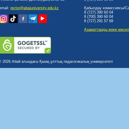
email:
rector@abaiuniversity.edu.kz
Қабылдау комиссиясы/Cal
8 (727) 390 60 04
8 (700) 390 60 04
8 (727) 291 57 68
Азаматтарды жеке мәсел
© 2026 Абай атындағы Қазақ ұлттық педагогикалық университеті