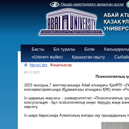
Нашар көретіндерге арналған нұсқа
Басты
Біз туралы
Білім
Халықаралы
«Univer» жүйесі
Қашықтан оқыту
Сыбайл
Негізгі бет
Жаңалықтар
08.12.2023
Психологиялық қо
2023 жылдың 7 желтоқсанында Абай атындағы ҚазҰПУ «Пси
консерваториясында (Құрманғазы атындағы ҚҰК) өткен «P
Іс-шараның мақсаты - университеттегі «Психологиялық қо
консультация - бұл психологиялық кеңес берудің жаңа жә
көрсету.
Іс-шара барысында Алматының жоғары оқу орындарының пс