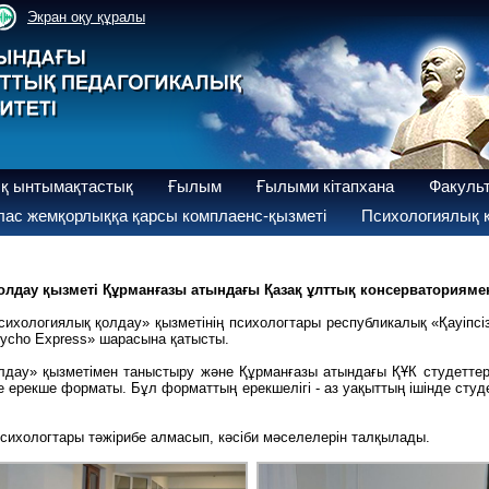
Экран оқу құралы
қ ынтымақтастық
Ғылым
Ғылыми кітапхана
Факуль
ас жемқорлыққа қарсы комплаенс-қызметі
Психологиялық қ
лдау қызметі Құрманғазы атындағы Қазақ ұлттық консерваторияме
хологиялық қолдау» қызметінің психологтары республикалық «Қауіпсі
sycho Express» шарасына қатысты.
лдау» қызметімен таныстыру және Құрманғазы атындағы ҚҰК студеттері
не ерекше форматы. Бұл форматтың ерекшелігі - аз уақыттың ішінде сту
ихологтары тәжірибе алмасып, кәсіби мәселелерін талқылады.