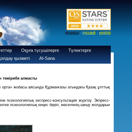
·
·
қазақша
русский
english
теттер
Оқуға түсушілерге
Түлектерге
олдау қызметі
AI-Sana
н тәжірибе алмасты
з орта» жобасы аясында Құрманғазы атындағы Қазақ ұлттық
не психологиялық экспресс-консультация жүргізу. Экпресс-
дентке психологиялық кеңес беріп, мәселенің шешу жолдарын