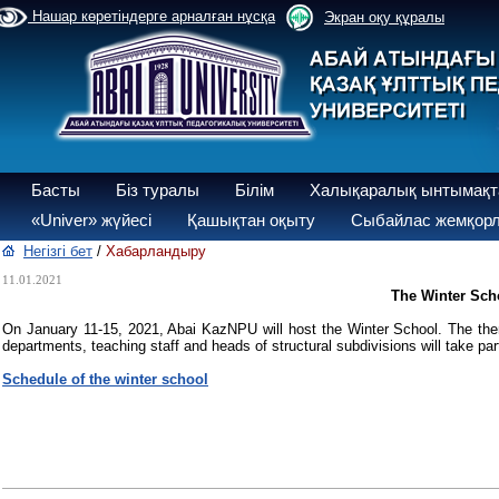
Нашар көретіндерге арналған нұсқа
Экран оқу құралы
Басты
Біз туралы
Білім
Халықаралық ынтымақт
«Univer» жүйесі
Қашықтан оқыту
Сыбайлас жемқорл
Негізгі бет
/
Хабарландыру
11.01.2021
The Winter Scho
On January 11-15, 2021, Abai KazNPU will host the Winter School. The theme
departments, teaching staff and heads of structural subdivisions will take part
Schedule of the winter school