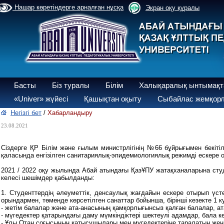
Нашар көретіндерге арналған нұсқа
Экран оқу құралы
Басты
Біз туралы
Білім
Халықаралық ынтымақт
«Univer» жүйесі
Қашықтан оқыту
Сыбайлас жемқорл
Негізгі бет
/
Хабарландыру
23.08.2021
Сіздерге ҚР Білім және ғылым министрлігінің №66 бұйрығымен бекіт
қаласында енгізілген санитариялық-эпидемиологиялық режимді ескере 
2021 / 2022 оқу жылында Абай атындағы ҚазҰПУ жатақханаларына сту
келесі шешімдер қабылданды:
1. Студенттердің әлеуметтік, денсаулық жағдайын ескере отырып үст
орындармен, төменде көрсетілген санаттар бойынша, бірінші кезекте 1 к
- жетім балалар және ата-анасының қамқорлығынсыз қалған балалар, ат
- мүгедектер қатарындағы даму мүмкіндіктері шектеулі адамдар, бала кез
- Ұлы Отан соғысының қатысушылары мен мүгедектеріне таралатын жеңілд