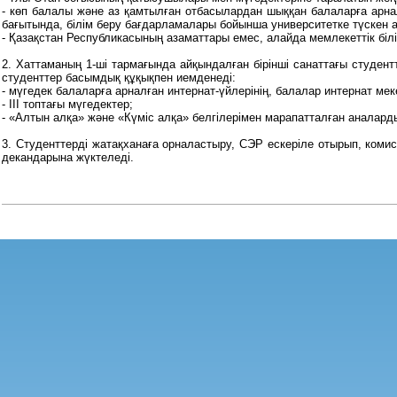
- көп балалы және аз қамтылған отбасылардан шыққан балаларға арнал
бағытында, білім беру бағдарламалары бойынша университетке түскен 
- Қазақстан Республикасының азаматтары емес, алайда мемлекеттік біл
2. Хаттаманың 1-ші тармағында айқындалған бірінші санаттағы студент
студенттер басымдық құқықпен иемденеді:
- мүгедек балаларға арналған интернат-үйлерінің, балалар интернат мек
- III топтағы мүгедектер;
- «Алтын алқа» және «Күміс алқа» белгілерімен марапатталған аналар
3. Студенттерді жатақханаға орналастыру, СЭР ескеріле отырып, коми
декандарына жүктеледі.