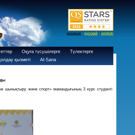
·
·
қазақша
русский
english
теттер
Оқуға түсушілерге
Түлектерге
олдау қызметі
AI-Sana
лды
ене шынықтыру және спорт» мамандығының 3 курс студенті