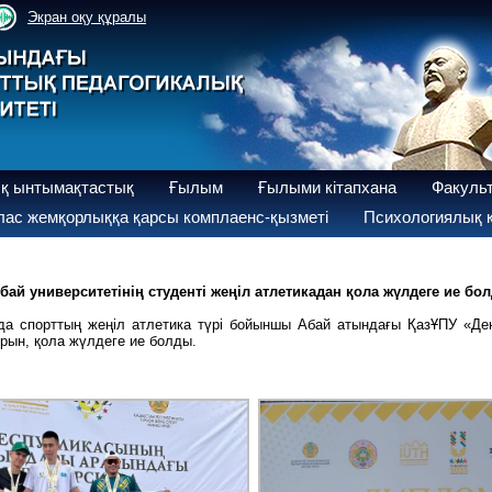
Экран оқу құралы
қ ынтымақтастық
Ғылым
Ғылыми кітапхана
Факуль
ас жемқорлыққа қарсы комплаенс-қызметі
Психологиялық қ
бай университетінің студенті жеңіл атлетикадан қола жүлдеге ие бо
дада спорттың жеңіл атлетика түрі бойыншы Абай атындағы ҚазҰПУ «Д
орын, қола жүлдеге ие болды.