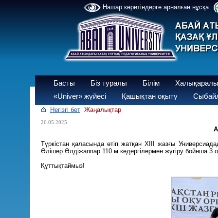
Нашар көретіндерге арналған нұсқа
Басты
Біз туралы
Білім
Халықаралы
«Univer» жүйесі
Қашықтан оқыту
Сыбайл
Негізгі бет
Жаңалықтар
26.05.2025
А
Түркістан қаласында өтіп жатқан ХІІІ жазғы Универсиа
Әлішер Әлдіжаппар 110 м кедергілермен жүгіру бойнша 3 
Құттықтаймыз!