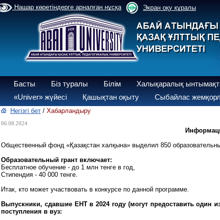
Нашар көретіндерге арналған нұсқа
Экран оқу құралы
Басты
Біз туралы
Білім
Халықаралық ынтымақт
«Univer» жүйесі
Қашықтан оқыту
Сыбайлас жемқорл
Негізгі бет
/
Хабарландыру
06.08.2024
Информаци
Общественный фонд «Қазақстан халқына» выделил 850 образовательных
Образовательный грант включает:
Бесплатное обучение - до 1 млн тенге в год,
Стипендия - 40 000 тенге.
Итак, кто может участвовать в конкурсе по данной программе.
Выпускники, сдавшие ЕНТ в 2024 году (могут предоставить один и
поступления в вуз: