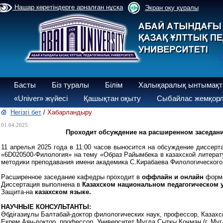
Нашар көретіндерге арналған нұсқа
Экран оқу құралы
Басты
Біз туралы
Білім
Халықаралық ынтымақт
«Univer» жүйесі
Қашықтан оқыту
Сыбайлас жемқорл
Негізгі бет
/
Хабарландыру
01.04.2025
Проходит обсуждение на расширенном заседани
11 апрелья 2025 года в 11:00 часов выносится на обсуждение диссер
«6D020500-Филология» на тему «Образ Райымбека в казахской литерат
методики преподавания имени академика С.Кирабаева Филологического 
Расширенное заседание кафедры проходит в
оффлайн и онлайн
форма
Диссертация выполнена в
Казахском национальном педагогическом 
Защита-на
казахском языке.
НАУЧНЫЕ КОНСУЛЬТАНТЫ:
Әбдіғазиұлы Балтабай-доктор филологических наук, профессор, Казахск
Екрем Аян-доктор, профессор, Университет Мугла Сыткы Кочман (г. Мугл