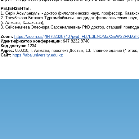
РЕЦЕНЗЕНТЫ:
1. Серік Асылбекұлы - доктор филологических наук, профессор, Казахс
2. Тлеубекова Ботакоз Тұрғамбайкызы - кандидат филологических наук
(г. Алматы, Казахстан);
3. Сейсенбиева Элеонора Сарсеналиевна- PhD доктор, старший препода
Zoom:
https://zoom.us/j/94782328740?pwd=FB7E3ENOMxXSoWS2FKkGfl
Идентификатор конференции:
947 8232 8740
Код доступа:
1234
Адрес:
050010, г. Алматы, проспект Достык, 13. Главное здание (4 этаж,
Сайт:
https://abaiuniversity.edu.kz