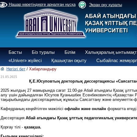
Нашар көретіндерге арналған нұсқа
Экран оқу құралы
Басты
Біз туралы
Білім
Халықаралық ынтымақт
«Univer» жүйесі
Қашықтан оқыту
Сыбайлас жемқорл
Негізгі бет
/
Хабарландыру
21.05.2025
Қ.Е.Юсуповтың докторлық диссертациясы «Саясаттан
2025 жылдың 27 мамырында сағат 11:00-де Абай атындағы Қазақ ұлтт
алу үшін дайындалған Юсупов Қуанышбек Есенбековичтің «Қазақстан Р
тақырыбындағы диссертациялық жұмысы Саясаттану және әлеуметтік-ф
Кафедраның кеңейтілген мәжілісі
офлайн және онлайн
форматта өтеді
Диссертация
Абай атындағы Қазақ ұлттық педагогикалық университе
Қорғау тілі -
қазақша.
Ғылыми кеңесшілері: