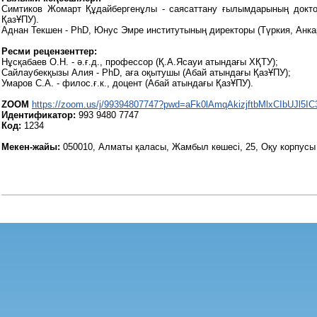
Симтиков Жомарт Құдайбергенұлы - саясаттану ғылымдарының докто
ҚазҰПУ).
Аднан Текшен - PhD, Юнус Эмре институтының директоры (Түркия, Анкар
Ресми рецензенттер:
Нұсқабаев О.Н. - ә.ғ.д., профессор (Қ.А.Ясауи атындағы ХҚТУ);
Сайлаубекқызы Алия - PhD, аға оқытушы (Абай атындағы ҚазҰПУ);
Умаров С.А. - филос.ғ.к., доцент (Абай атындағы ҚазҰПУ).
ZOOM
https://zoom.us/j/99394807747?pwd=aFk0lAmqAkizjftbMlxCIbUJl5IC
Идентификатор:
993 9480 7747
Код:
1234
Мекен-жайы:
050010, Алматы қаласы, Жамбыл көшесі, 25, Оқу корпусы №