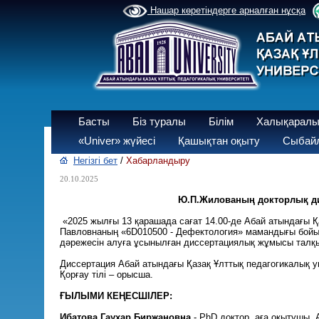
Нашар көретіндерге арналған нұсқа
Басты
Біз туралы
Білім
Халықаралы
«Univer» жүйесі
Қашықтан оқыту
Сыбайл
Негізгі бет
/
Хабарландыру
20.10.2025
Ю.П.Жилованың докторлық ди
«2025 жылғы 13 қарашада сағат 14.00-де Абай атындағы 
Павловнаның «6D010500 - Дефектология» мамандығы бой
дәрежесін алуға ұсынылған диссертациялық жұмысы талқ
Диссертация Абай атындағы Қазақ Ұлттық педагогикалық 
Қорғау тілі – орысша.
ҒЫЛЫМИ КЕҢЕСШІЛЕР:
Ибатова Гаухар Биржановна
- PhD доктор, аға оқытушы. 