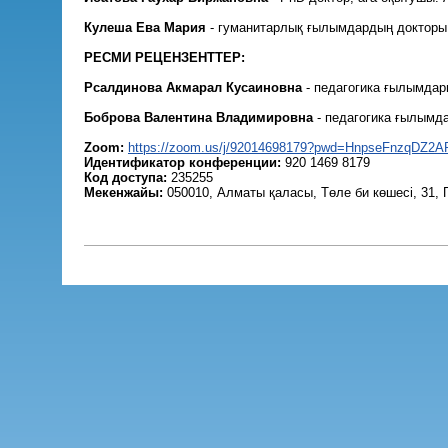
Кулеша Ева Мария
- гуманитарлық ғылымдардың докторы,
РЕСМИ РЕЦЕНЗЕНТТЕР:
Рсалдинова Акмарал Кусаиновна
- педагогика ғылымдары
Боброва Валентина Владимировна
- педагогика ғылымда
Zoom:
https://zoom.us/j/92014698179?pwd=HnpseFnzqDZ2
Идентификатор конференции:
920 1469 8179
Код доступа:
235255
Мекенжайы:
050010, Алматы қаласы, Төле би көшесі, 31, 