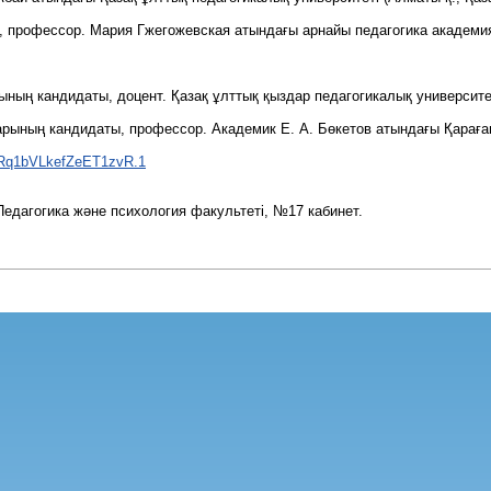
 профессор. Мария Гжегожевская атындағы арнайы педагогика академия
ның кандидаты, доцент. Қазақ ұлттық қыздар педагогикалық университет
рының кандидаты, профессор. Академик Е. А. Бөкетов атындағы Қарағанд
ARq1bVLkefZeET1zvR.1
Педагогика және психология факультеті, №17 кабинет.