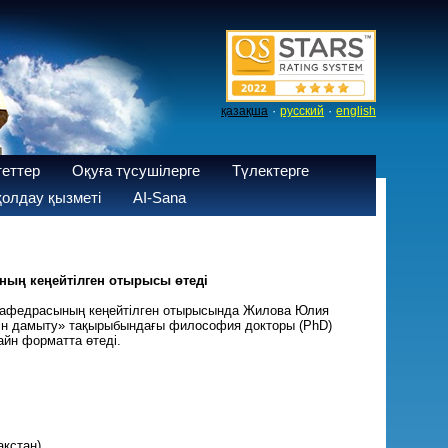
·
·
қазақша
русский
english
теттер
Оқуға түсушілерге
Түлектерге
олдау қызметі
AI-Sana
ың кеңейтілген отырысы өтеді
» кафедрасының кеңейтілген отырысында Жилова Юлия
ін дамыту» тақырыбындағы философия докторы (РhD)
йн форматта өтеді.
қстан).