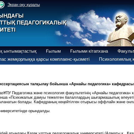
Экран оқу құралы
қ ынтымақтастық
Ғылым
Ғылыми кітапхана
Факуль
ас жемқорлыққа қарсы комплаенс-қызметі
Психологиялық қ
ссертациясын талқылау бойынша «Арнайы педагогика» кафедрасын
ҚазҰПУ Педагогика және психология факультетінің «Арнайы педагогика
ынша «Психикалык дамуы тежелген балаллардың шығармашылық әлеует
ыланатын болады. Кафедраның кеңейтілген отырысы оффлайн және онла
университетінде орындалды.
Абай атындағы Қазақ ұлттық педагогикалық университеті (Алматы қ., Қаза