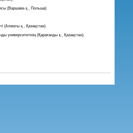
сы (Варшава қ., Польша)
і (Алматы қ., Қазақстан).
ы университетінің (Қарағанды қ., Қазақстан).