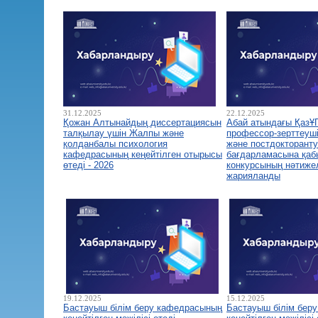
31.12.2025
22.12.2025
Қожан Алтынайдың диссертациясын
Абай атындағы ҚазҰ
талқылау үшін Жалпы және
профессор-зерттеуш
қолданбалы психология
және постдокторант
кафедрасының кеңейтілген отырысы
бағдарламасына қа
өтеді - 2026
конкурсының нәтиже
жарияланды
19.12.2025
15.12.2025
Бастауыш білім беру кафедрасының
Бастауыш білім бер