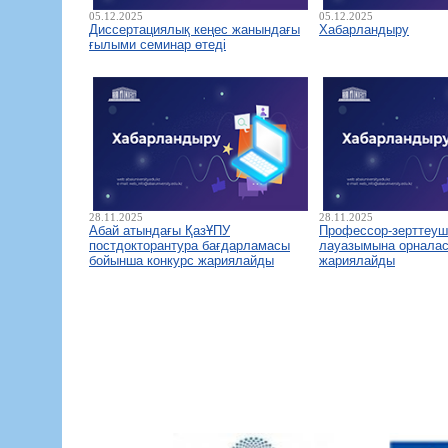
05.12.2025
05.12.2025
Диссертациялық кеңес жанындағы
Хабарландыру
ғылыми семинар өтеді
28.11.2025
28.11.2025
Абай атындағы ҚазҰПУ
Профессор-зерттеуш
постдокторантура бағдарламасы
лауазымына орналас
бойынша конкурс жариялайды
жариялайды