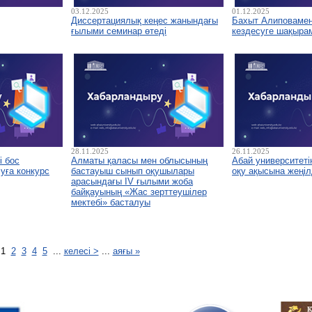
03.12.2025
01.12.2025
Диссертациялық кеңес жанындағы
Бахыт Алиповамен 
ғылыми семинар өтеді
кездесуге шақыра
28.11.2025
26.11.2025
і бос
Алматы қаласы мен облысының
Абай университетін
уға конкурс
бастауыш сынып оқушылары
оқу ақысына жеңіл
арасындағы IV ғылыми жоба
байқауының «Жас зерттеушілер
мектебі» басталуы
1
2
3
4
5
...
келесі >
...
аяғы »