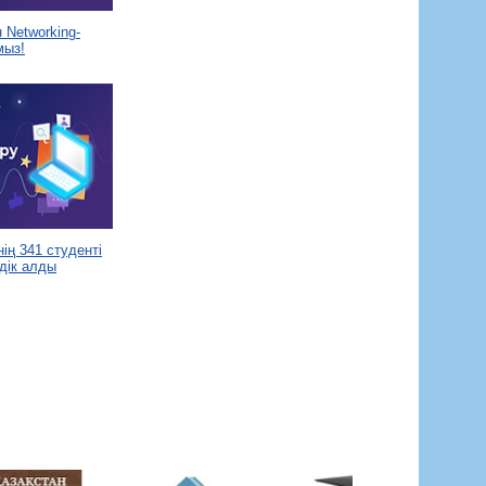
Networking-
мыз!
ің 341 студенті
дік алды