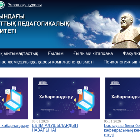
Экран оқу құралы
қ ынтымақтастық
Ғылым
Ғылыми кітапхана
Факуль
ас жемқорлыққа қарсы комплаенс-қызметі
Психологиялық қ
06.01.2026
05.01.2026
ы хабарландыру
БІЛІМ АЛУШЫЛАРДЫҢ
Бастауыш білім бе
НАЗАРЫНА!
кафедрасының кеңе
өтеді