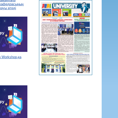
 замандағы
 кафедрасының
лауы өтеді
 Workshop-қа