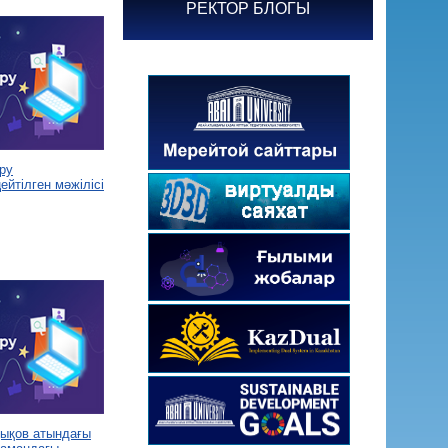
РЕКТОР БЛОГЫ
ру
йтілген мәжілісі
дықов атындағы