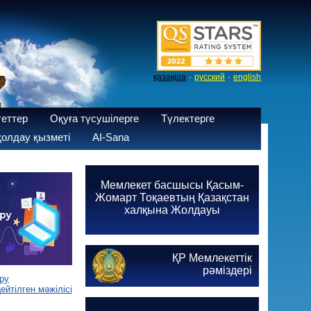
·
·
қазақша
русский
english
теттер
Оқуға түсушілерге
Түлектерге
олдау қызметі
AI-Sana
Мемлекет басшысы Қасым-
Жомарт Тоқаевтың Қазақстан
халқына Жолдауы
ҚР Мемлекеттік
рәміздері
ру
йтілген мәжілісі