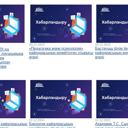
19.12.2025
19.12.2025
«Педагогика және психология»
Бастауыш білім бе
ПУ-да
кафедрасының кеңейтілген отырысы
кафедрасының кеңе
і лауазымына
өтеді
өтеді
ура
былдау
лері
12.12.2025
12.12.2025
у кафедрасының
Биология кафедрасының
Академик Т.С. Са