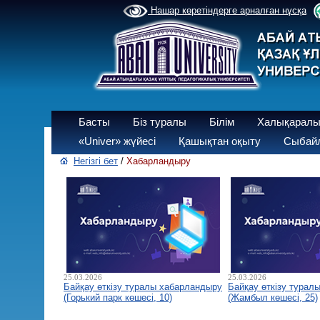
Нашар көретіндерге арналған нұсқа
Басты
Біз туралы
Білім
Халықаралы
«Univer» жүйесі
Қашықтан оқыту
Сыбайл
Негізгі бет
/
Хабарландыру
25.03.2026
25.03.2026
Байқау өткізу туралы хабарландыру
Байқау өткізу турал
(Горький парк көшесі, 10)
(Жамбыл көшесі, 25)