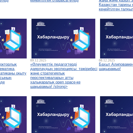
өтеді
кеңейтілген отырысы өтеді
жаңа және қазіргі
Қазақстан тарихы
кеңейтілген талқы
09.12.2025
08.12.2025
докторлық
«Әлеуметтік педагогтерді
Бахыт Алиповамен
ематика,
даярлаудың эволюциясы: тәжірибесі
шақырамыз!
атиканы оқыту
және стратегиялық
асының
перспективалары» атты
нде
халықаралық open space-ке
шақырамыз! /strong>