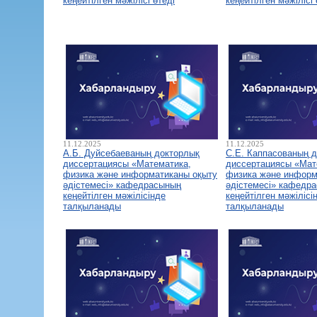
кеңейтілген мәжілісі өтеді
кеңейтілген мәжілісі 
11.12.2025
11.12.2025
А.Б. Дуйсебаеваның докторлық
С.Е. Каппасованың 
диссертациясы «Математика,
диссертациясы «Мат
физика және информатиканы оқыту
физика және информ
әдістемесі» кафедрасының
әдістемесі» кафедр
кеңейтілген мәжілісінде
кеңейтілген мәжілісі
талқыланады
талқыланады