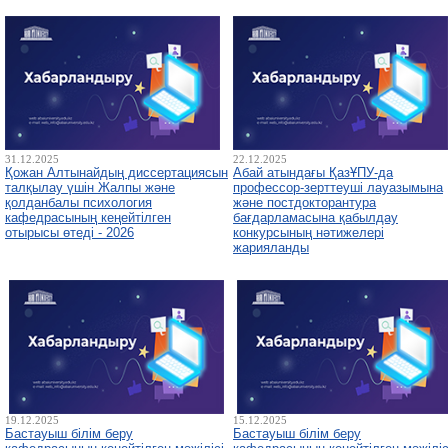
31.12.2025
22.12.2025
Қожан Алтынайдың диссертациясын
Абай атындағы ҚазҰПУ-да
талқылау үшін Жалпы және
профессор-зерттеуші лауазымына
қолданбалы психология
және постдокторантура
кафедрасының кеңейтілген
бағдарламасына қабылдау
отырысы өтеді - 2026
конкурсының нәтижелері
жарияланды
19.12.2025
15.12.2025
Бастауыш білім беру
Бастауыш білім беру