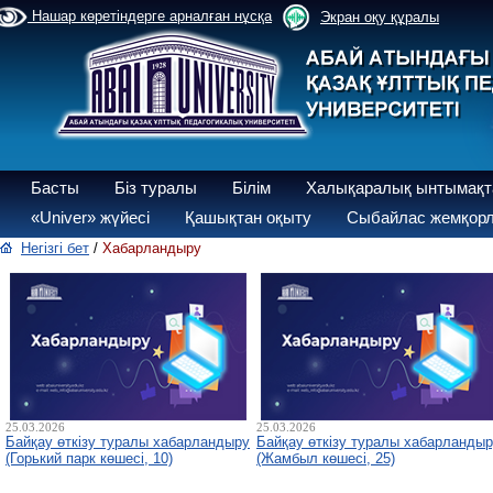
Нашар көретіндерге арналған нұсқа
Экран оқу құралы
Басты
Біз туралы
Білім
Халықаралық ынтымақт
«Univer» жүйесі
Қашықтан оқыту
Сыбайлас жемқорл
Негізгі бет
/
Хабарландыру
25.03.2026
25.03.2026
Байқау өткізу туралы хабарландыру
Байқау өткізу туралы хабарланды
(Горький парк көшесі, 10)
(Жамбыл көшесі, 25)