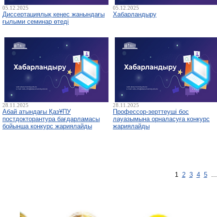
05.12.2025
05.12.2025
Диссертациялық кеңес жанындағы
Хабарландыру
ғылыми семинар өтеді
28.11.2025
28.11.2025
Абай атындағы ҚазҰПУ
Профессор-зерттеуші бос
постдокторантура бағдарламасы
лауазымына орналасуға конкурс
бойынша конкурс жариялайды
жариялайды
1
2
3
4
5
..