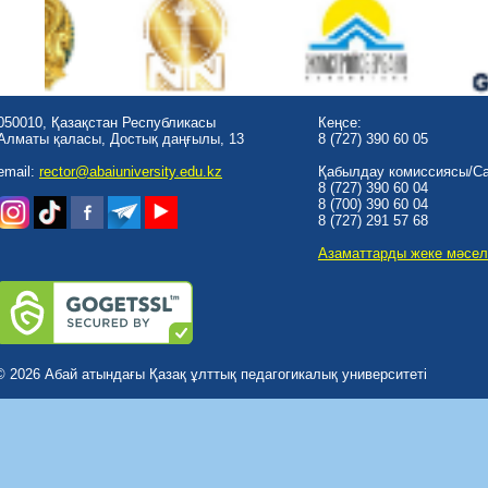
050010, Қазақстан Республикасы
Кеңсе:
Алматы қаласы, Достық даңғылы, 13
8 (727) 390 60 05
email:
rector@abaiuniversity.edu.kz
Қабылдау комиссиясы/Cal
8 (727) 390 60 04
8 (700) 390 60 04
8 (727) 291 57 68
Азаматтарды жеке мәсел
© 2026 Абай атындағы Қазақ ұлттық педагогикалық университеті