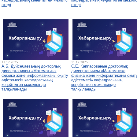
кафедрасының кеңейтілген мәжілісі
кафедрасының кеңейтілген мәжіліс
өтеді
өтеді
11.12.2025
11.12.2025
А.Б. Дуйсебаеваның докторлық
С.Е. Каппасованың докторлық
диссертациясы «Математика,
диссертациясы «Математика,
физика және информатиканы оқыту
физика және информатиканы оқыт
әдістемесі» кафедрасының
әдістемесі» кафедрасының
кеңейтілген мәжілісінде
кеңейтілген мәжілісінде
талқыланады
талқыланады