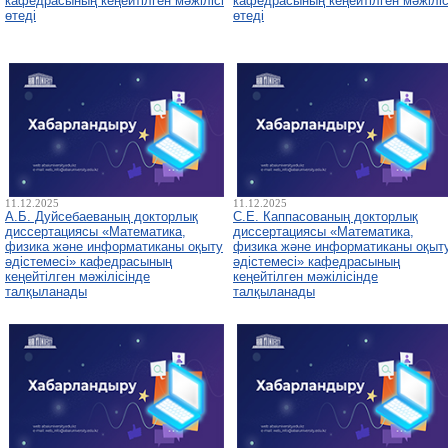
кафедрасының кеңейтілген мәжілісі
кафедрасының кеңейтілген мәжіліс
өтеді
өтеді
11.12.2025
11.12.2025
А.Б. Дуйсебаеваның докторлық
С.Е. Каппасованың докторлық
диссертациясы «Математика,
диссертациясы «Математика,
физика және информатиканы оқыту
физика және информатиканы оқыт
әдістемесі» кафедрасының
әдістемесі» кафедрасының
кеңейтілген мәжілісінде
кеңейтілген мәжілісінде
талқыланады
талқыланады