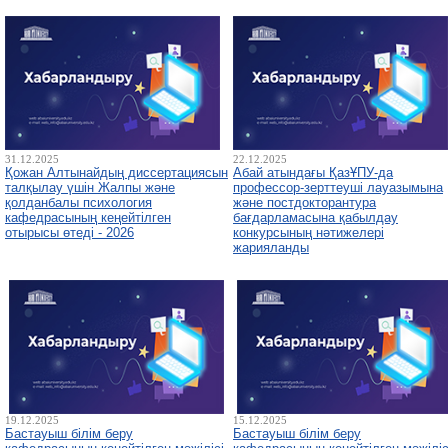
31.12.2025
22.12.2025
Қожан Алтынайдың диссертациясын
Абай атындағы ҚазҰПУ-да
талқылау үшін Жалпы және
профессор-зерттеуші лауазымына
қолданбалы психология
және постдокторантура
кафедрасының кеңейтілген
бағдарламасына қабылдау
отырысы өтеді - 2026
конкурсының нәтижелері
жарияланды
19.12.2025
15.12.2025
Бастауыш білім беру
Бастауыш білім беру