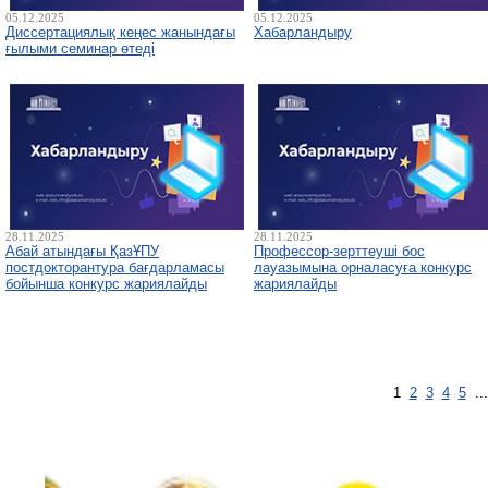
05.12.2025
05.12.2025
Диссертациялық кеңес жанындағы
Хабарландыру
ғылыми семинар өтеді
28.11.2025
28.11.2025
Абай атындағы ҚазҰПУ
Профессор-зерттеуші бос
постдокторантура бағдарламасы
лауазымына орналасуға конкурс
бойынша конкурс жариялайды
жариялайды
1
2
3
4
5
..