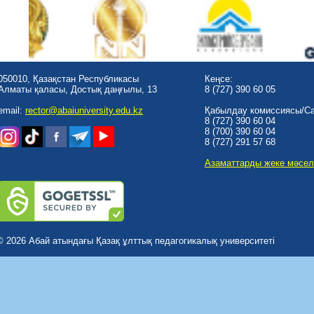
050010, Қазақстан Республикасы
Кеңсе:
Алматы қаласы, Достық даңғылы, 13
8 (727) 390 60 05
email:
rector@abaiuniversity.edu.kz
Қабылдау комиссиясы/Cal
8 (727) 390 60 04
8 (700) 390 60 04
8 (727) 291 57 68
Азаматтарды жеке мәсел
© 2026 Абай атындағы Қазақ ұлттық педагогикалық университеті