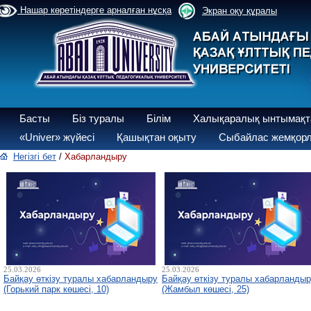
Нашар көретіндерге арналған нұсқа
Экран оқу құралы
Басты
Біз туралы
Білім
Халықаралық ынтымақт
«Univer» жүйесі
Қашықтан оқыту
Сыбайлас жемқорл
Негізгі бет
/
Хабарландыру
25.03.2026
25.03.2026
Байқау өткізу туралы хабарландыру
Байқау өткізу туралы хабарланды
(Горький парк көшесі, 10)
(Жамбыл көшесі, 25)