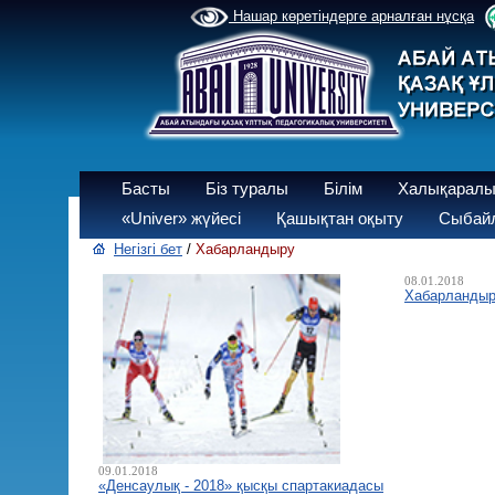
Нашар көретіндерге арналған нұсқа
Басты
Біз туралы
Білім
Халықаралы
«Univer» жүйесі
Қашықтан оқыту
Сыбайл
Негізгі бет
/
Хабарландыру
08.01.2018
Хабарландыр
09.01.2018
«Денсаулық - 2018» қысқы спартакиадаcы