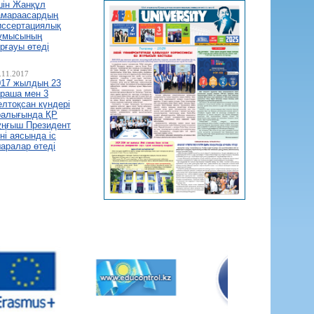
шін Жанқұл
амараасардың
иссертациялық
ұмысының
рғауы өтеді
.11.2017
017 жылдың 23
араша мен 3
елтоқсан күндері
ралығында ҚР
ұңғыш Президент
ні аясында іс
шаралар өтеді