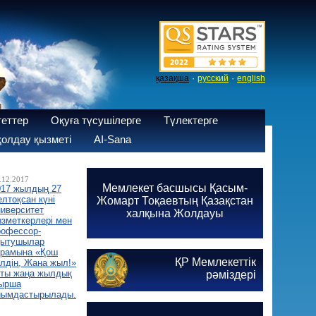
·
·
қазақша
русский
english
теттер
Оқуға түсушілерге
Түлектерге
олдау қызметі
AI-Sana
.12.2017
Мемлекет басшысы Қасым-
017 жылдың 27
лтоқсан күні
Жомарт Тоқаевтың Қазақстан
ниверситет
халқына Жолдауы
ызметкерлері мен
рофессор-
қытушылар
ұрамына «Қош
ҚР Мемлекеттік
елдің, Жаңа жыл!»
тты жаңа жылдық
рәміздері
ырша
йымдастырылады.