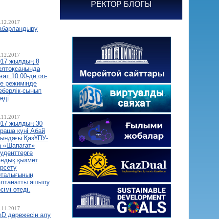
РЕКТОР БЛОГЫ
.12.2017
абарландыру
.12.2017
017 жылдың 8
елтоқсанында
ғат 10:00-де оn-
ne режимінде
еберлік-сынып
еді
.11.2017
017 жылдың 30
араша күні Абай
тындағы ҚазҰПУ-
а «Шапағат»
туденттерге
андық қызмет
өрсету
рталығының
алтанатты ашылу
сімі өтеді.
.11.2017
hD дәрежесін алу