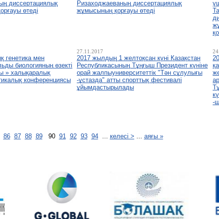
ың диссертациялық
Ризаходжаеваның диссертациялық
ү
орғауы өтеді
жұмысының қорғауы өтеді
Т
д
ж
қо
27.11.2017
24
қ генетика мен
2017 жылдың 1 желтоқсан күні Қазақстан
2
ьды биологияның өзекті
Республикасының Тұңғыш Президент күніне
қ
ы » халықаралық
орай жалпыуниверситеттік "Тән сұлулығы
ж
тикалық конференциясы
-ұстазда" атты спорттық фестивалі
а
ұйымдастырылады
Т
кү
-
.
86
87
88
89
90
91
92
93
94
...
келесі >
...
аяғы »