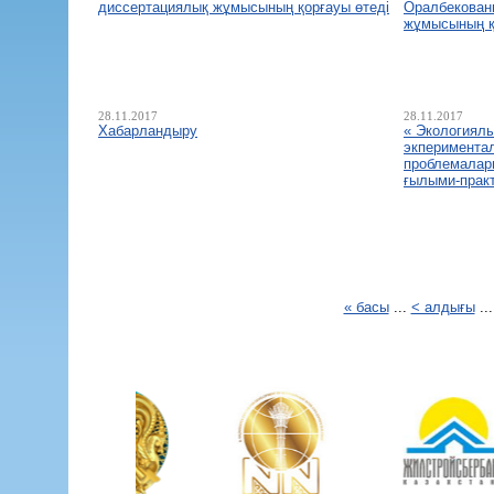
диссертациялық жұмысының қорғауы өтеді
Оралбекован
жұмысының қ
28.11.2017
28.11.2017
Хабарландыру
« Экологиялы
экпериментал
проблемалар
ғылыми-прак
« басы
...
< алдығы
..