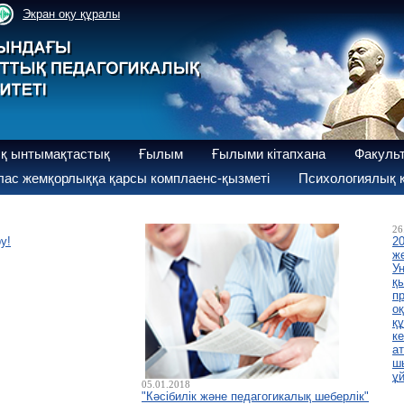
Экран оқу құралы
қ ынтымақтастық
Ғылым
Ғылыми кітапхана
Факуль
ас жемқорлыққа қарсы комплаенс-қызметі
Психологиялық қ
26
у!
2
же
У
қ
п
о
қ
к
а
ш
ұ
05.01.2018
"Кәсібилік және педагогикалық шеберлік"