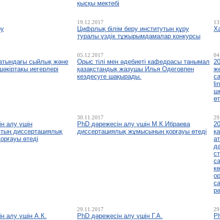
қысқы мектебі
19.12.2017
13
ру
Цифрлық білім беру институтын құру
Х
туралы үздік тұжырымдамалар конкурсы
05.12.2017
04
 атындағы сыйлық және
Орыс тілі мен әдебиеті кафедрасы танымал
2
шәкіртақы иегерлері
қазақстандық жазушы Илья Одеговпен
ж
кездесуге шақырады.
са
li
ш
өт
30.11.2017
29
н алу үшін
РhD дәрежесін алу үшін М.К.Ибраева
2
тың диссертациялық
диссертациялық жұмысының қорғауы өтеді
қ
орғауы өтеді
а
д
с
с
к
о
с
рә
29.11.2017
29
н алу үшін А.К.
РhD дәрежесін алу үшін Г.А.
Р