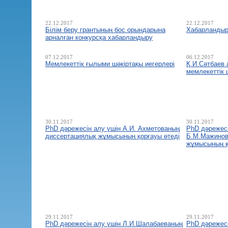
22.12.2017
22.12.2017
Білім беру грантының бос орындарына
Хабарланды
арналған конкурсқа хабарландыру
07.12.2017
06.12.2017
Мемлекеттік ғылыми шәкіртақы иегерлері
Қ.И.Сәтбаев
мемлекеттік 
30.11.2017
30.11.2017
РhD дәрежесін алу үшін А.И. Ахметованың
РhD дәрежесі
диссертациялық жұмысының қорғауы өтеді
Б.М.Мажинов
жұмысының қ
29.11.2017
29.11.2017
РhD дәрежесін алу үшін Л.И.Шалабаеваның
РhD дәрежесі