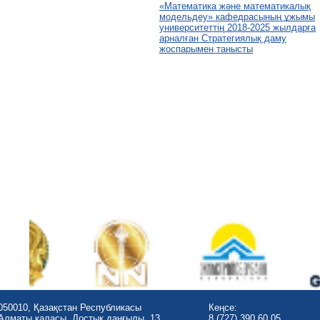
«Математика және математикалық
модельдеу» кафедрасының ұжымы
университеттің 2018-2025 жылдарға
арналған Стратегиялық даму
жоспарымен танысты
050010, Қазақстан Республикасы
Кеңсе:
Алматы қаласы, Достық даңғылы, 13
8 (727) 390 60 05