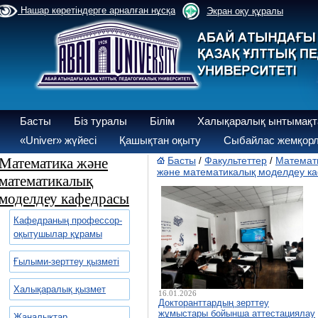
Нашар көретіндерге арналған нұсқа
Экран оқу құралы
Басты
Біз туралы
Білім
Халықаралық ынтымақт
«Univer» жүйесі
Қашықтан оқыту
Сыбайлас жемқорл
Математика және
Басты
Факультеттер
Математи
/
/
және математикалық моделдеу к
математикалық
моделдеу кафедрасы
Кафедраның профессор-
оқытушылар құрамы
Ғылыми-зерттеу қызметі
Халықаралық қызмет
16.01.2026
Докторанттардың зерттеу
жұмыстары бойынша аттестациялау
Жаңалықтар