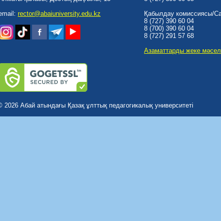
email:
rector@abaiuniversity.edu.kz
Қабылдау комиссиясы/Cal
8 (727) 390 60 04
8 (700) 390 60 04
8 (727) 291 57 68
Азаматтарды жеке мәсел
© 2026 Абай атындағы Қазақ ұлттық педагогикалық университеті