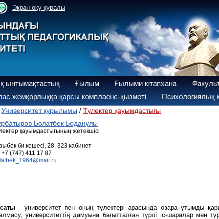
Экран оқу құралы
қ ынтымақтастық
Ғылым
Ғылыми кітапхана
Факуль
ас жемқорлыққа қарсы комплаенс-қызметі
Психологиялық қ
Университет құрылымы
Түлектер қауымдастығы
/
/
ұрбатыров Болатбек Боданұлы
лектер қауымдастығының жетекшісі
зыбек би көшесі, 28. 323 кабинет
+7 (747) 411 17 87
latbek_1964@mail.ru
қсаты
- университет пен оның түлектері арасында өзара ұтымды қар
алмасу, университеттің дамуына бағытталған түрлі іс-шаралар мен 