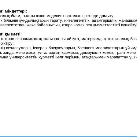
і міндеттері:
ралық білім, ғылым және мәдениет орталығы ретінде дамыту;
ік білімнің құндылықтарын тарату, интелегенттік, адамгершілік, жанашы
ниверситетпен жеке байланысын, өзара көмек пен қызметтестікті күшейтуі
гі қызметі:
ттік және экономикалық жағынан нығайтуға, материалдық-техникалық б
іктіру;
інің кездесулерін, іскерлік басқосуларын, баспасөз мәслихаттарын ұйым
к заңды және жеке тұлғалардың қаржысы, демеушілік көмек, грант және 
ына университеттің құрметті белгілерімен, атақтарымен марапаттау үші