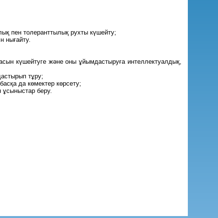
рлық пен толеранттылық рухты күшейту;
н нығайту.
азасын күшейтуге және оны ұйымдастыруға интеллектуалдық,
дастырып тұру;
басқа да көмектер көрсету;
н ұсыныстар беру.