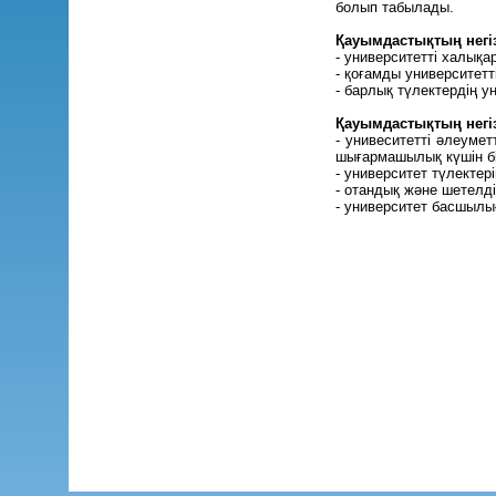
болып табылады.
Қауымдастықтың негізг
- университетті халықа
- қоғамды университетт
- барлық түлектердің у
Қауымдастықтың негіз
- унивеситетті әлеуме
шығармашылық күшін бір
- университет түлектер
- отандық және шетелді
- университет басшылығ