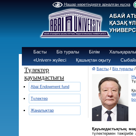
Нашар көретіндерге арналған нұсқа
Басты
Біз туралы
Білім
Халықаралы
«Univer» жүйесі
Қашықтан оқыту
Сыбайл
Түлектер
Басты
Біз туралы
/
қауымдастығы
Н
Тү
Abai Endowment fund
Қа
Түлектер
bo
Жаңалықтар
Қауымдастықтың ма
түлектермен тәжірибе 