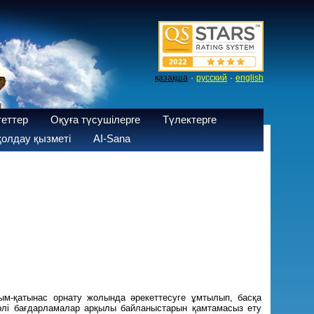
·
·
қазақша
русский
english
теттер
Оқуға түсушілерге
Түлектерге
олдау қызметі
AI-Sana
ым-қатынас орнату жолында әрекеттесуге ұмтылып, басқа
түрлі бағдарламалар арқылы байланыстарын қамтамасыз ету