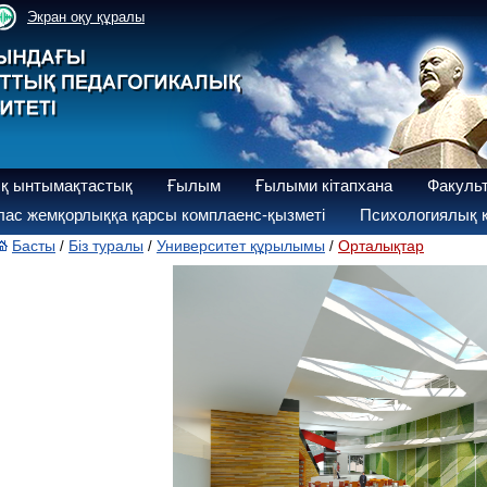
Экран оқу құралы
қ ынтымақтастық
Ғылым
Ғылыми кітапхана
Факуль
ас жемқорлыққа қарсы комплаенс-қызметі
Психологиялық қ
Басты
Біз туралы
Университет құрылымы
Орталықтар
/
/
/