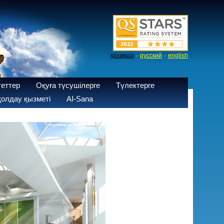
·
·
қазақша
русский
english
теттер
Оқуға түсушілерге
Түлектерге
олдау қызметі
AI-Sana