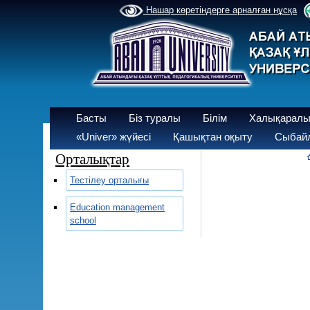
Нашар көретіндерге арналған нұсқа
Басты
Біз туралы
Білім
Халықаралы
«Univer» жүйесі
Қашықтан оқыту
Сыбайл
Орталықтар
Тестілеу орталығы
Education management
school