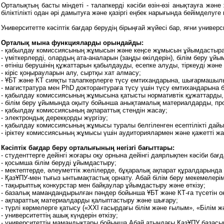
Орталықтың басты міндеті - талапкерді кәсіби өзін-өзі анықтауға жән
біліктілікті одан әрі дамытуға және қазіргі еңбек нарығында бейімделуге
Университетте кәсіптік бағдар берудің бірыңғай жүйесі бар, яғни универ
Орталық мына функцияларды орындайды:
- қабылдау комиссиясының жұмысын және кеңсе жұмысын ұйымдастыр
- үміткерлерді, олардың ата-аналарын (заңды өкілдерін), білім беру ұ
- өтініш берушінің құжаттарын қабылдауды, есепке алуды, тіркеуді және
- кіріс қоңырауларын алу, сыртқы хат алмасу;
- ҰБТ және КТ сияқты талапкерлерге түсу емтихандарына, шығармашы
- магистратура мен PhD докторантураға түсу үшін түсу емтихандарына
- қабылдау комиссиясының жұмысына қатысты нормативтік құжаттарды
- білім беру ұйымында оқыту бойынша анықтамалық материалдарды, пр
- қабылдау комиссиясының ақпараттық стендін жасау;
- электрондық дерекқорды жүргізу;
- қабылдау комиссиясының жұмысы туралы белгіленген есептілікті дайы
- іріктеу комиссиясының жұмысы үшін аудиториялармен және қажетті 
Кәсіптік бағдар беру орталығының негізгі бағыттары:
- студенттерге дейінгі жоғары оқу орнына дейінгі даярлықпен кәсіби б
- қосымша білім беруді ұйымдастыру;
- мектептерде, әлеуметтік желілерде, бұқаралық ақпарат құралдарын
- ҚазҰПУ-мен тығыз ынтымақтастық орнату. Абай білім беру мекемелер
- тақырыптық конкурстар мен байқаулар ұйымдастыру және өткізу;
- базалық мамандандырылған пәндер бойынша ҰБТ және КТ-ға түсетін о
- ақпараттық материалдарды қалыптастыру және шығару;
- түрлі көрмелерге қатысу («XXI ғасырдағы білім және ғылым», «Білім ж
- университеттің ашық күндерін өткізу;
- университеттің мамандықтары бойынша Абай атындағы ҚазҰПУ базасын