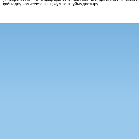
- қабылдау комиссиясының жұмысын ұйымдастыру.