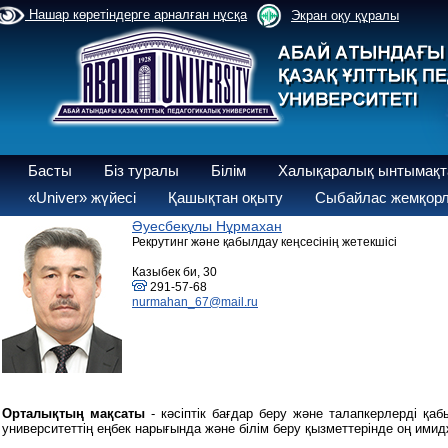
Нашар көретіндерге арналған нұсқа
Экран оқу құралы
Басты
Біз туралы
Білім
Халықаралық ынтымақт
«Univer» жүйесі
Қашықтан оқыту
Сыбайлас жемқорл
Әуесбекұлы Нұрмахан
Рекрутинг және қабылдау кеңсесінің жетекшісі
Казыбек би, 30
291-57-68
nurmahan_67@mail.ru
Орталықтың мақсаты
- кәсіптік бағдар беру және талапкерлерді қа
университеттің еңбек нарығында және білім беру қызметтерінде оң ими