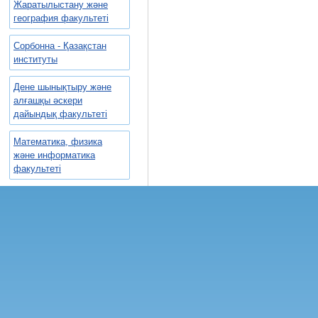
Жаратылыстану және
география факультеті
Сорбонна - Қазақстан
институты
Дене шынықтыру және
алғашқы әскери
дайындық факультеті
Математика, физика
және информатика
факультеті