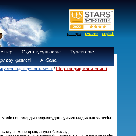
·
·
қазақша
русский
english
теттер
Оқуға түсушілерге
Түлектерге
олдау қызметі
AI-Sana
у жөніндегі департамент
Шарттардың мониторингі
/
қ бірлік пен оларды талқылаудағы ұйымшылдықтың үйлесімі.
 жасалуын және орындалуын бақылау;