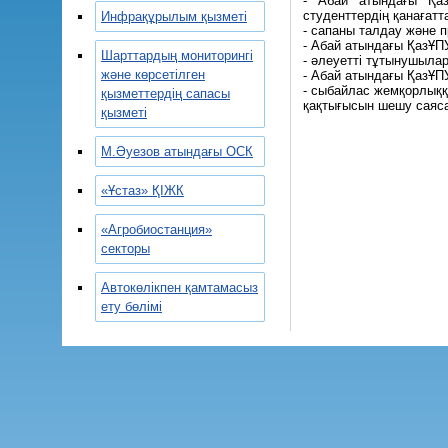
- Абай атындағы Қаз
студенттердің қанағатт
Инфрақұрылым қызметі
- сапаны талдау және п
- Абай атындағы ҚазҰП
Шарттардың мониторингі
- әлеуетті тұтынушыла
және көрсетілген
- Абай атындағы ҚазҰПУ
- сыбайлас жемқорлыққ
қызметтердің сапасы
қақтығысын шешу саяса
қызметі
М.Әуезов атындағы ОСК
«Ұстаз» ҚІЖК
«Агробиостанция»
секторы
Автокөлікпен қамтамасыз
ету бөлімі