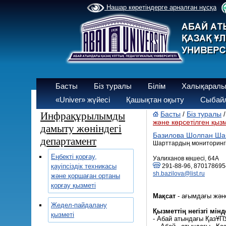
Нашар көретіндерге арналған нұсқа
Басты
Біз туралы
Білім
Халықаралы
«Univer» жүйесі
Қашықтан оқыту
Сыбайл
Инфрақұрылымды
Басты
Біз туралы
/
және көрсетілген қыз
дамыту жөніндегі
Базилова Шолпан Ша
департамент
Шарттардың мониторингі 
Еңбекті қорғау,
Уалиханов көшесі, 64А
қауіпсіздік техникасы
291-88-96, 870178695
sh.bazilova@list.ru
және қоршаған ортаны
қорғау қызметі
Мақсат
- ағымдағы жән
Жедел-пайдалану
Қызметтің негізгі мінд
қызметі
- Абай атындағы ҚазҰП