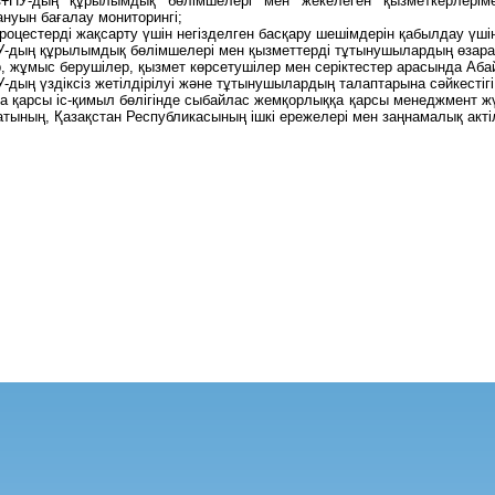
ҰПУ-дың құрылымдық бөлімшелері мен жекелеген қызметкерлерімен 
ануын бағалау мониторингі;
роцестерді жақсарту үшін негізделген басқару шешімдерін қабылдау үші
У-дың құрылымдық бөлімшелері мен қызметтерді тұтынушылардың өзара 
р, жұмыс берушілер, қызмет көрсетушілер мен серіктестер арасында Аба
-дың үздіксіз жетілдірілуі және тұтынушылардың талаптарына сәйкестігі
а қарсы іс-қимыл бөлігінде сыбайлас жемқорлыққа қарсы менеджмент ж
тының, Қазақстан Республикасының ішкі ережелері мен заңнамалық актіл