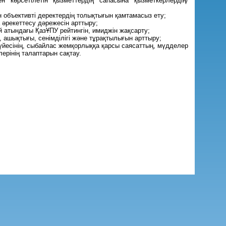
көрсетілетін қызметтердің сапасына қызметкерлердің/
н объективті деректердің толықтығын қамтамасыз ету;
әрекеттесу дәрежесін арттыру;
й атындағы ҚазҰПУ рейтингін, имиджін жақсарту;
, ашықтығы, сенімділігі және тұрақтылығын арттыру;
үйесінің, сыбайлас жемқорлыққа қарсы саясаттың, мүдделер
ерінің талаптарын сақтау.