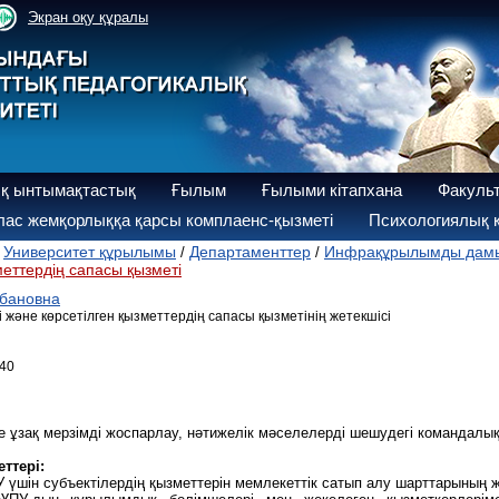
Экран оқу құралы
қ ынтымақтастық
Ғылым
Ғылыми кітапхана
Факуль
ас жемқорлыққа қарсы комплаенс-қызметі
Психологиялық қ
Университет құрылымы
Департаменттер
Инфрақұрылымды дамыт
/
/
/
меттердің сапасы қызметі
бановна
және көрсетілген қызметтердің сапасы қызметінің жетекшісі
40
е ұзақ мерзімді жоспарлау, нәтижелік мәселелерді шешудегі командалы
еттері:
У үшін субъектілердің қызметтерін мемлекеттік сатып алу шарттарының