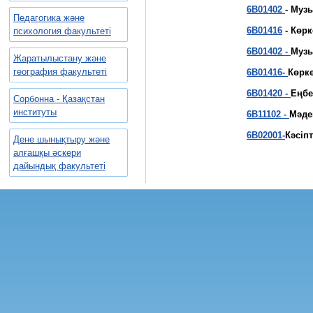
6В01402
- Муз
Педагогика және
6В01416
- Көрк
психология факультеті
6В01402 -
Музы
Жаратылыстану және
география факультеті
6В01416-
Көрке
6В01420 -
Еңбе
Сорбонна - Қазақстан
институты
6В11102 -
Мәде
6В02001-
Кәсіп
Дене шынықтыру және
алғашқы әскери
дайындық факультеті