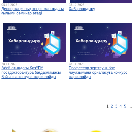
05.12.2025
05.12.2025
Диссертациялық кеңес жанындағы
Хабарландыру
ғылыми семинар өтеді
28.11.2025
28.11.2025
Абай атындағы ҚазҰПУ
Профессор-зерттеуші бос
постдокторантура бағдарламасы
лауазымына орналасуға конкурс
бойынша конкурс жариялайды
жариялайды
1
2
3
4
5
..