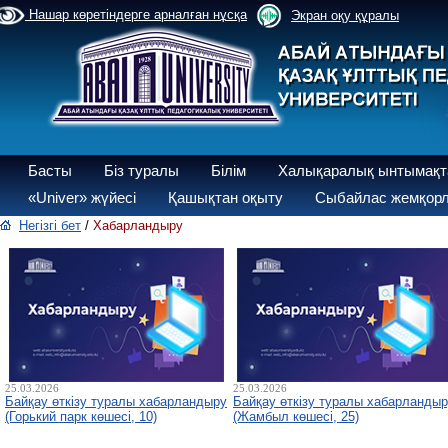
Нашар көретіндерге арналған нұсқа
Экран оқу құралы
Басты
Біз туралы
Білім
Халықаралық ынтымақт
«Univer» жүйесі
Қашықтан оқыту
Сыбайлас жемқорл
Негізгі бет
/
Хабарландыру
25.03.2026
25.03.2026
Байқау өткізу туралы хабарландыру
Байқау өткізу туралы хабарланды
(Горький парк көшесі, 10)
(Жамбыл көшесі, 25)