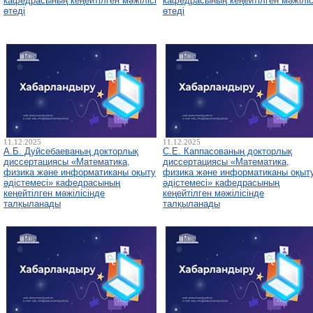
кафедрасының кеңейтілген мәжілісі
кафедрасының кеңейтілген мәжіліс
өтеді
өтеді
11.12.2025
11.12.2025
А.Б. Дуйсебаеваның докторлық
С.Е. Каппасованың докторлық
диссертациясы «Математика,
диссертациясы «Математика,
физика және информатиканы оқыту
физика және информатиканы оқыт
әдістемесі» кафедрасының
әдістемесі» кафедрасының
кеңейтілген мәжілісінде
кеңейтілген мәжілісінде
талқыланады
талқыланады