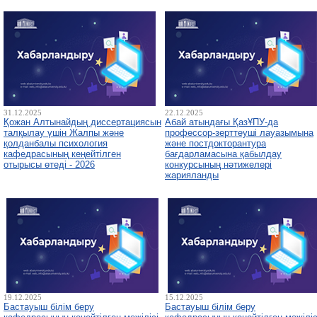
31.12.2025
22.12.2025
Қожан Алтынайдың диссертациясын
Абай атындағы ҚазҰПУ-да
талқылау үшін Жалпы және
профессор-зерттеуші лауазымына
қолданбалы психология
және постдокторантура
кафедрасының кеңейтілген
бағдарламасына қабылдау
отырысы өтеді - 2026
конкурсының нәтижелері
жарияланды
19.12.2025
15.12.2025
Бастауыш білім беру
Бастауыш білім беру