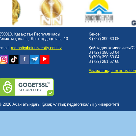
050010, Қазақстан Республикасы
Кеңсе:
Алматы қаласы, Достық даңғылы, 13
8 (727) 390 60 05
email:
rector@abaiuniversity.edu.kz
Қабылдау комиссиясы/Cal
8 (727) 390 60 04
8 (700) 390 60 04
8 (727) 291 57 68
Азаматтарды жеке мәсел
© 2026 Абай атындағы Қазақ ұлттық педагогикалық университеті