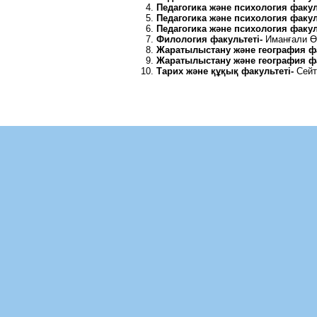
Педагогика
және
психология
факул
Педагогика
және
психология
факул
Педагогика
және
психология
факул
Филология
факультеті
-
Иманғали Ө
Жаратылыстану
және
география
ф
Жаратылыстану
және
география
ф
Тарих
және
құқық
факультеті
-
Сейт