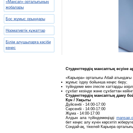
«Мансап» орталығының
жобалары
Бос жұмыс орындары
Нормативтік құжаттар
Білім алушыларға кәсіби
кеңес
Студенттердің
мансаптық
өсуіне
а
«Карьера» орталығы Абай атындағы Қ
жұмыс іздеу бойынша кеңес беру;
түйіндеме мен ілеспе хаттарды әзірл
сұхбат кезінде және сұхбаттан кейін
Студенттердің
мансаптық
даму
бо
Күн
/
Уақыты
Дүйсенбі - 14:00-17:00
Сәрсенбі - 14:00-17:00
Жұма - 14:00-17:00
Алдын ала түйіндемеңізді
mansap.o
бет кеңес алу күнін көрсетіп жіберуг
Сондай-ақ, тікелей Карьера орталығ