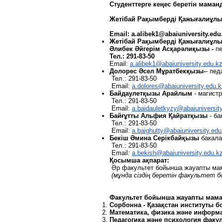
Студенттерге кеңес беретін мама
Жетібай Рақымберді Қажығалиұлы
Email: a.alibek1@abaiuniversity.edu
Жетібай Рақымберді Қажығалиұл
Әлибек Әйгерім Асқарәлиқызы -
пе
Тел.: 291-83-50
Email:
a.alibek1@abaiuniversity.edu.k
Долорес
Әсел
Мұратбекқызы
-
- пед
Тел.: 291-83-50
Email:
a.dolores@abaiuniversity.edu.k
Байдаулетқызы Арайлым
- магистр
Тел.: 291-83-50
Email:
a
.
baidauletkyzy
@
abaiuniversit
Байғұтты Альфия Қайратқызы
- ба
Тел.: 291-83-50
Email:
a.baighutty@abaiuniversity.edu
Бекіш
Әмина
Серікбайқызы
бакала
Тел.: 291-83-50
Email:
a.bekish@abaiuniversity.edu.k
Қосымша
ақпарат
:
Әр факультет бойынша жауапты мама
(
мұнда
сіздің
беретін
факультет
б
Факультет
бойынша
жауапты
мама
Сорбонна -
Қазақстан
институты
б
Математика, физика
және
информ
Педагогика
және
психология
факул