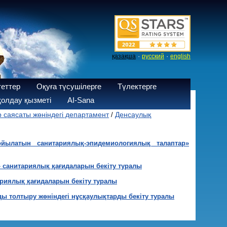
·
·
қазақша
русский
english
теттер
Оқуға түсушілерге
Түлектерге
олдау қызметі
AI-Sana
р саясаты жөніндегі департамент
Денсаулық
/
ойылатын санитариялық-эпидемиологиялық талаптар»
 санитариялық қағидаларын бекіту туралы
риялық қағидаларын бекіту туралы
ы толтыру жөніндегі нұсқаулықтарды бекіту туралы