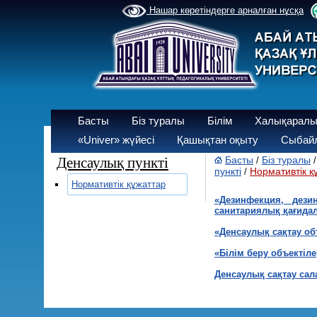
Нашар көретіндерге арналған нұсқа
Басты
Біз туралы
Білім
Халықаралы
«Univer» жүйесі
Қашықтан оқыту
Сыбайл
Денсаулық пункті
Басты
Біз туралы
/
пункті
Нормативтік қ
/
Нормативтік құжаттар
«Дезинфекция, дези
санитариялық қағидал
«Денсаулық сақтау о
«Білім беру объектіл
Денсаулық сақтау сал