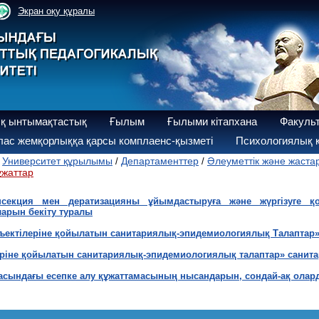
Экран оқу құралы
қ ынтымақтастық
Ғылым
Ғылыми кітапхана
Факуль
ас жемқорлыққа қарсы комплаенс-қызметі
Психологиялық қ
Университет құрылымы
Департаменттер
Әлеуметтік және жаста
/
/
/
ұжаттар
нсекция мен дератизацияны ұйымдастыруға және жүргізуге қ
арын бекіту туралы
бъектілеріне қойылатын санитариялық-эпидемиологиялық Талаптар»
еріне қойылатын санитариялық-эпидемиологиялық талаптар» санита
асындағы есепке алу құжаттамасының нысандарын, сондай-ақ олард