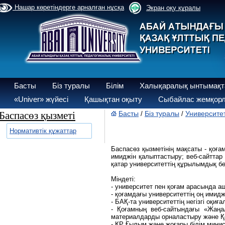
Нашар көретіндерге арналған нұсқа
Экран оқу құралы
Басты
Біз туралы
Білім
Халықаралық ынтымақт
«Univer» жүйесі
Қашықтан оқыту
Сыбайлас жемқорл
Баспасөз қызметі
Басты
Біз туралы
Университе
/
/
Нормативтік құжаттар
Баспасөз қызметінің мақсаты - қоғ
имиджін қалыптастыру; веб-сайттар
қатар университеттің құрылымдық бө
Міндеті:
- университет пен қоғам арасында аш
- қоғамдағы университеттің оң имид
- БАҚ-та университеттің негізгі оқи
- Қоғамның веб-сайтындағы «Жаңа
материалдарды орналастыру және Қоғ
- ҚР Ғылым және жоғары білім минист