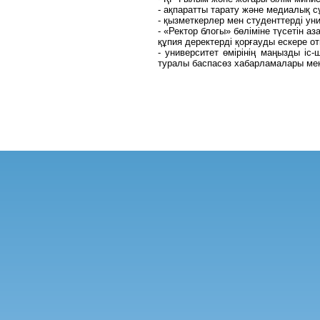
- ақпаратты тарату және медиалық с
- қызметкерлер мен студенттерді ун
- «Ректор блогы» бөліміне түсетін 
құпия деректерді қорғауды ескере от
- университет өмірінің маңызды іс
туралы баспасөз хабарламалары мен