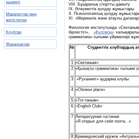
қызметі
VІІІ. Бұқаралық спортты дамыту
ІХ. Әлеуметтік қолдау жұмыстары
Х. Психологиялық қолдау жұмыстар
Марапаттар мен
ХІ. «Мерекелік және атаулы даталар
жетістіктер
Филология институтында «Сөзтаным
Клубтар
бірлестігі»,
«Күлтегін»
халықаралық
грамматика» ғылыми үйірмелері жұм
Жаңалықтар
№
Студенттік клубтардың а
1
«Сөзтаным»
2
«Қызықты грамматика» ғылыми ү
3
«Руханият» аударма клубы
4
«Chinese place»
5
«Тіл-таным»
6
«
English Club»
7
Литературная гостиная
«Я открыл для себя поэта...»
8
Краеведческий кружок «Актуаль