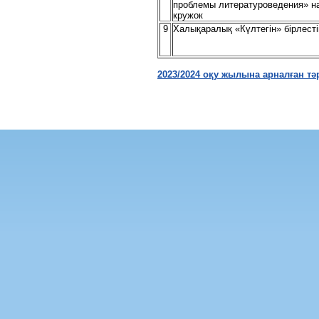
проблемы литературоведения» н
кружок
9
Халықаралық «Күлтегін» бірлесті
2023/2024 оқу жылына арналған т