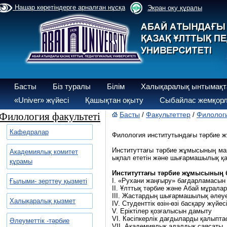
Нашар көретіндерге арналған нұсқа
Экран оқу құралы
Басты
Біз туралы
Білім
Халықаралық ынтымақт
«Univer» жүйесі
Қашықтан оқыту
Сыбайлас жемқорл
Филология факультеті
Басты
Факультеттер
Филологи
/
/
Кафедралар
Филология институтындағы тәрбие жұ
Институттағы тәрбие жұмысының мақ
Академиялық комитет
ықпал ететін және шығармашылық қаб
құрамы
Институттағы тәрбие жұмысының 
I. «Рухани жаңғыру» бағдарламасын 
Ғылыми- зерттеу қызметі
ІІ. Ұлттық тәрбие және Абай мұрала
ІІІ. Жастардың шығармашылық әлеуе
Халықаралық қызмет
IV. Студенттік өзін-өзі басқару жүйес
V. Еріктілер қозғалысын дамыту
VІ. Кәсіпкерлік дағдыларды қалыпта
Әлеуметтік -тәрбие
VІІ. Академиялық адалдық саясаты