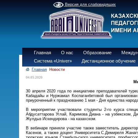
Версия для слабовидящих
Главная
О нас
Образование
Междун
Система «Univer»
Дистанционное обучение
Главная
Новости
04.05.2020
Ме
30 апреля 2020 года по инициативе преподавателей тур
Кабадайы и Нуржамал Коспаганбетовой был организован 
приуроченный к празднованию 1 мая - Дня единства народ
В мероприятии участвовали студенты 2-го курса спец
Абдусаттарова Углай, Каримова Диана - на узбекском, Д
Жулдыз Искендирова - на казахском.
В вебинаре приняли участие также заместитель директо
Касенов, а также доцент Университета С.Демиреля Жан
тюркских языков Стамбульского университета, профессо