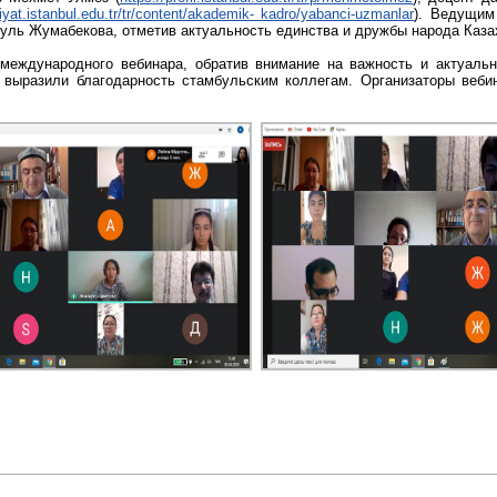
biyat.istanbul.edu.tr/tr/content/akademik- kadro/yabanci-uzmanlar
). Ведущим
ль Жумабекова, отметив актуальность единства и дружбы народа Каза
еждународного вебинара, обратив внимание на важность и актуально
и выразили благодарность стамбульским коллегам. Организаторы веби