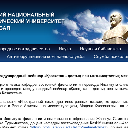
ародное сотрудничество
Наука
Научная библиотека
Антикоррупционная комплаенс-служба
Служба психолог
ждународный вебинар «Қазақстан - достық пен ынтымақтастық мек
ецкого языка кафедры восточной филологии и перевода Института фил
и проведен международный вебинар «Қазақстан - достық пен ынтымақт
а Казахстана.
иальности «Иностранный язык: два иностранных языка», которые чи
иана и Риана Алиевы - на месхет-түрецком, Мадина Хусеиноглы - на к
ра Института филологии и полиязычного образования Жанагул Саметов
агүл Турымбетова, доцент кафедры востоковедения КазНУ имени аль-
р Мехмет Улмез (
https://profil.istanbul.edu.tr/tr/p/mehmetolmez
), доцент д