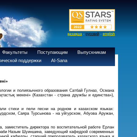
·
·
қазақша
русский
english
Факультеты
Поступающим
Выпускникам
ической поддержки
AI-Sana
ені»
ологии и полиязычного образования Сатбай Гулназ, Османа
астық мекені» (Казахстан - страна дружбы и единства»),
тали стихи и пели песни на родном и казахском языках:
урдском, Саяра Турсынова - на уйгурском, Абуова Аружан,
а, заместитель директора по воспитательной работе Ерлан
Фараби Назым Шуиншина, заведующий кафедрой современных
анной кафедры, старший преподаватель казахского языка и