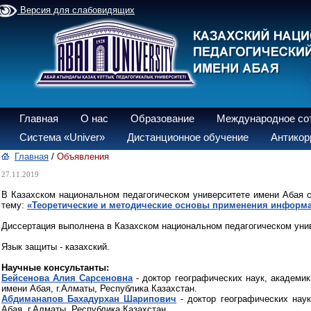
Версия для слабовидящих
Главная
О нас
Образование
Международное со
Система «Univer»
Дистанционное обучение
Антикор
Главная
/
Объявления
27.11.2019
В Казахском национальном педагогическом университете имени Абая 
тему:
«Теоретические и методические основы применения информа
Диссертация выполнена в Казахском национальном педагогическом уни
Язык защиты - казахский.
Научные консультанты:
Бейсенова Алия Сарсеновна
- доктор географических наук, академи
имени Абая, г.Алматы, Республика Казахстан.
Абдиманапов Бахадурхан Шарипович
- доктор географических наук
Абая, г.Алматы, Республика Казахстан.