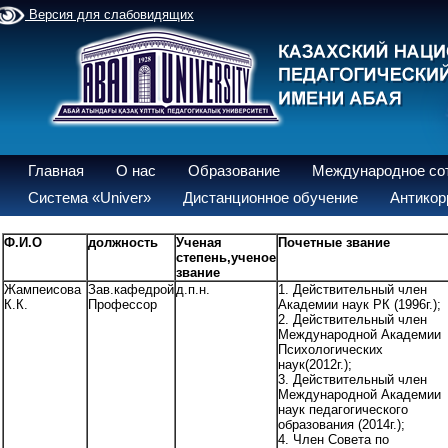
Версия для слабовидящих
Главная
О нас
Образование
Международное со
Система «Univer»
Дистанционное обучение
Антикор
Ф.И.О
должность
Ученая
Почетные звание
степень,ученое
звание
Жампеисова
Зав.кафедрой
д.п.н.
1. Действительный член
К.К.
Профессор
Академии наук РК (1996г.);
2. Действительный член
Международной Академии
Психологических
наук(2012г.);
3. Действительный член
Международной Академии
наук педагогического
образования (2014г.);
4. Член Совета по