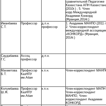
сравнительной Педагогике
Казахстана АПН Казахстан
(2010г.) ; 5. Член
корр.Международной
Академии Конкорд
(Франция,2014г.)
Иманбаева
Профессор
д.п.н.
1. Академик МАНПО (2011 г
С.Т.
профессор
2. Член-корреспондент
международной ассоциаци
«КОНКОРД» (Франция,
2014г.)
Саудабаева
Ассоц.
д.п.н.
Г.С.
профессор
Махметова
Профессор
к.п.н.
Член-корреспондент МАНП
Б.Т.
КазНПУ
им.Абая
Колумбаева
Профессор
к.п.н.
Член-корреспондент МАПН
Ш.Ж.
КазНПУ
Член-корреспондент
им.Абая
МАНПО, Член-
корреспондент Академии
КОНКОРД