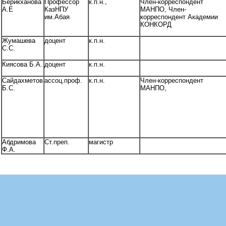
Берикханова
Профессор
к.п.н.,
Член-корреспондент
А.Е
КазНПУ
МАНПО, Член-
им.Абая
корреспондент Академии
КОНКОРД
Жумашева
доцент
к.п.н.
С.С.
Киясова Б.А.
доцент
к.п.н.
Сайдахметов
ассоц.проф.
к.п.н.
Член-корреспондент
Б.С.
МАНПО,
Абдримова
Ст.преп.
магистр
Ф.А.