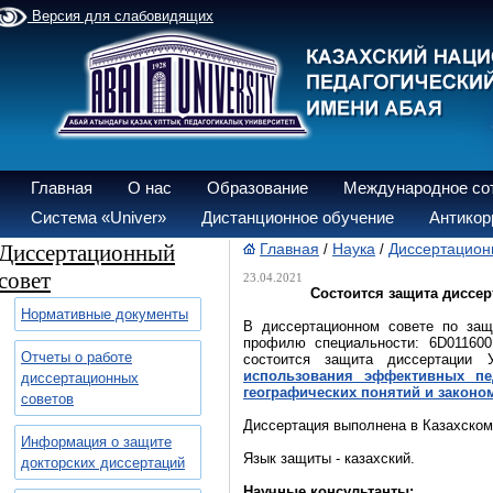
Версия для слабовидящих
Главная
О нас
Образование
Международное со
Система «Univer»
Дистанционное обучение
Антикор
Диссертационный
Главная
Наука
Диссертацион
/
/
совет
23.04.2021
Состоится защита диссер
Нормативные документы
В диссертационном совете по защ
профилю специальности: 6D011600
Отчеты о работе
состоится защита диссертации
использования эффективных пе
диссертационных
географических понятий и законо
советов
Диссертация выполнена в Казахском
Информация о защите
Язык защиты - казахский.
докторских диссертаций
Научные консультанты: