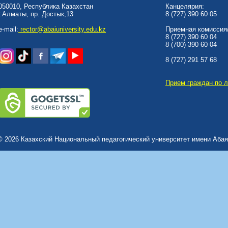
050010, Республика Казахстан
Канцелярия:
г.Алматы, пр. Достык,13
8 (727) 390 60 05
e-mail:
rector@abaiuniversity.edu.kz
Приемная комиссия/
8 (727) 390 60 04
8 (700) 390 60 04
8 (727) 291 57 68
Прием граждан по 
© 2026 Казахский Национальный педагогический университет имени Абая