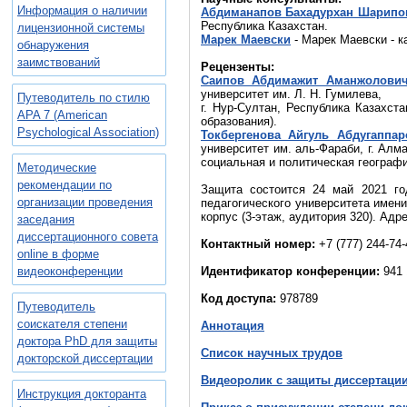
Информация о наличии
Абдиманапов Бахадурхан Шарипо
Республика Казахстан.
лицензионной системы
Марек Маевски
- Марек Маевски - к
обнаружения
заимствований
Рецензенты:
Саипов Абдимажит Аманжолови
университет им. Л. Н. Гумилева,
Путеводитель по стилю
г. Нур-Султан, Республика Казахст
APA 7 (American
образования).
Psychological Association)
Токбергенова Айгуль Абдугаппар
университет им. аль-Фараби, г. Алм
социальная и политическая географи
Методические
рекомендации по
Защита состоится 24 май 2021 го
организации проведения
педагогического университета имени
корпус (3-этаж, аудитория 320). Адр
заседания
диссертационного совета
Контактный номер:
+7 (777) 244-74-
online в форме
видеоконференции
Идентификатор конференции:
941 
Код доступа:
978789
Путеводитель
соискателя степени
Аннотация
доктора PhD для защиты
Список научных трудов
докторской диссертации
Видеоролик с защиты диссертаци
Инструкция докторанта