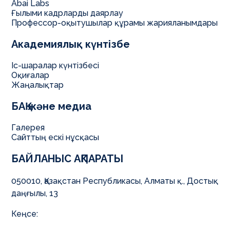
Abai Labs
Ғылыми кадрларды даярлау
Профессор-оқытушылар құрамы жарияланымдары
Академиялық күнтізбе
Іс-шаралар күнтізбесі
Оқиғалар
Жаңалықтар
БАҚ және медиа
Галерея
Сайттың ескі нұсқасы
БАЙЛАНЫС АҚПАРАТЫ
050010, Қазақстан Республикасы, Алматы қ., Достық
даңғылы, 13
Кеңсе: