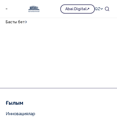
Abai.Digital
QZ
Басты бет
Ғылым
Инновациялар