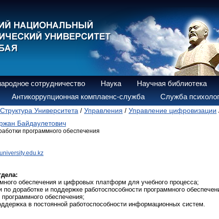
ародное сотрудничество
Наука
Научная библиотека
Антикоррупционная комплаенс-служба
Служба психолог
Структура Университета
Управления
Управление цифровизации
/
/
ржан Байдаулетович
работки программного обеспечения
iversity.edu.kz
дела:
ммного обеспечения и цифровых платформ для учебного процесса;
и по доработке и поддержке работоспособности программного обеспечен
ю программного обеспечения;
оддержка в постоянной работоспособности информационных систем.