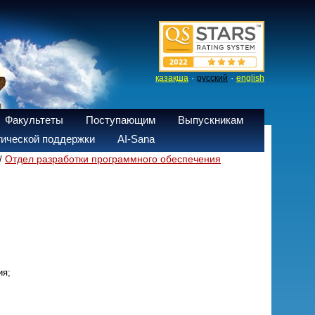
·
·
қазақша
русский
english
Факультеты
Поступающим
Выпускникам
ической поддержки
AI-Sana
Отдел разработки программного обеспечения
/
ия;