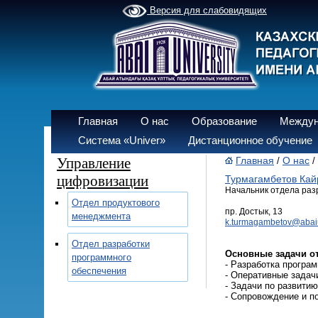
Версия для слабовидящих
Главная
О нас
Образование
Междун
Система «Univer»
Дистанционное обучение
Управление
Главная
О нас
/
/
цифровизации
Турмагамбетов Кай
Начальник отдела раз
Отдел продуктового
пр. Достык, 13
менеджмента
k.turmagambetov@abaiun
Отдел разработки
Основные задачи от
программного
- Разработка програ
обеспечения
- Оперативные задач
- Задачи по развити
- Сопровождение и п