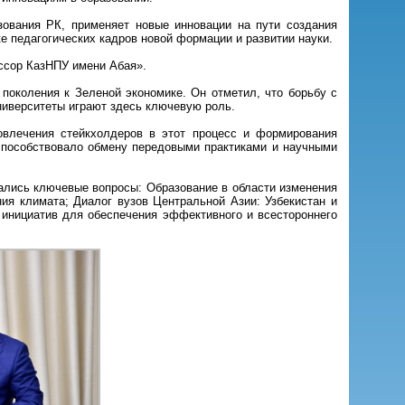
ования РК, применяет новые инновации на пути создания
ке педагогических кадров новой формации и развитии науки.
ссор КазНПУ имени Абая».
поколения к Зеленой экономике. Он отметил, что борьбу с
университеты играют здесь ключевую роль.
овлечения стейкхолдеров в этот процесс и формирования
 способствовало обмену передовыми практиками и научными
дались ключевые вопросы: Образование в области изменения
ия климата; Диалог вузов Центральной Азии: Узбекистан и
 инициатив для обеспечения эффективного и всестороннего