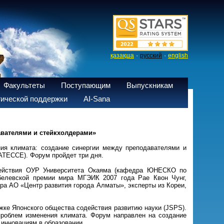
·
·
қазақша
русский
english
Факультеты
Поступающим
Выпускникам
ической поддержки
AI-Sana
авателями и стейкхолдерами»
ния климата: создание синергии между преподавателями и
(ATECCE). Форум пройдет три дня.
содействия ОУР Университета Окаяма (кафедра ЮНЕСКО по
обелевской премии мира МГЭИК 2007 года Рае Квон Чунг,
а АО «Центр развития города Алматы», эксперты из Кореи,
жке Японского общества содействия развитию науки (JSPS).
роблем изменения климата. Форум направлен на создание
инновациям в образовании.