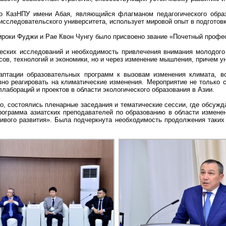
о КазНПУ имени Абая, являющийся флагманом педагогического образ
 исследовательского университета, использует мировой опыт в подготов
ироки Фуджи и Рае Квон Чунгу было присвоено звание «Почетный профе
еских исследований и необходимость привлечения внимания молодого 
сов, технологий и экономики, но и через изменение мышления, причем 
аптации образовательных программ к вызовам изменения климата, в
вно реагировать на климатические изменения. Мероприятие не только
лабораций и проектов в области экологического образования в Азии.
о, состоялись пленарные заседания и тематические сессии, где обсуж
рограмма азиатских преподавателей по образованию в области изменен
ивого развития». Была подчеркнута необходимость продолжения таких