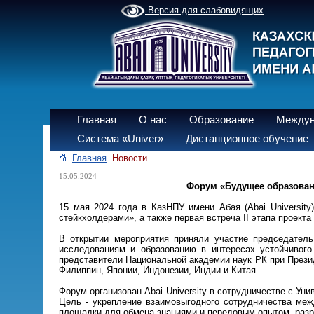
Версия для слабовидящих
Главная
О нас
Образование
Междун
Система «Univer»
Дистанционное обучение
Главная
Новости
15.05.2024
Форум «Будущее образовани
15 мая 2024 года в КазНПУ имени Абая (Abai Universit
стейкхолдерами», а также первая встреча II этапа проект
В открытии мероприятия приняли участие председател
исследованиям и образованию в интересах устойчивог
представители Национальной академии наук РК при Прези
Филиппин, Японии, Индонезии, Индии и Китая.
Форум организован Abai University в сотрудничестве с 
Цель - укрепление взаимовыгодного сотрудничества ме
площадки для обмена знаниями и передовым опытом, разр