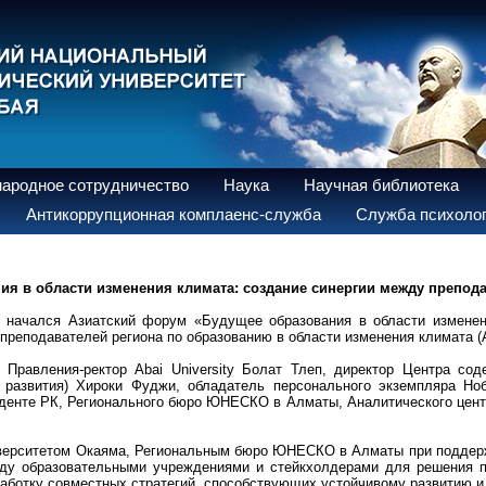
ародное сотрудничество
Наука
Научная библиотека
Антикоррупционная комплаенс-служба
Служба психолог
я в области изменения климата: создание синергии между препод
y) начался Азиатский форум «Будущее образования в области измене
а преподавателей региона по образованию в области изменения климата 
ь Правления-ректор Abai University Болат Тлеп, директор Центра 
о развития) Хироки Фуджи, обладатель персонального экземпляра Н
денте РК, Регионального бюро ЮНЕСКО в Алматы, Аналитического центр
Университетом Окаяма, Региональным бюро ЮНЕСКО в Алматы при поддер
жду образовательными учреждениями и стейкхолдерами для решения п
аботку совместных стратегий, способствующих устойчивому развитию и 