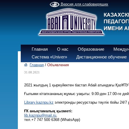
Версия для слабовидящих
Главная
О нас
Образование
Междун
Система «Univer»
Дистанционное обучение
Главная
/
Объявления
31.08.2021
2021 жылдың 1 қыркүйектен бастап Абай атындағы ҚазҰПУ
Ғылыми кітапхананың жұмыс уақыты: 9.00-ден 17.00-ге дейін
Library.kaznpu.kz
электронды ресурстары тәулік бойы 24/7 
ҒК анықтамалық қызметі:
lib.kaznpu@mail.ru
,
тел.+7 747 500 6368 (WhatsApp)